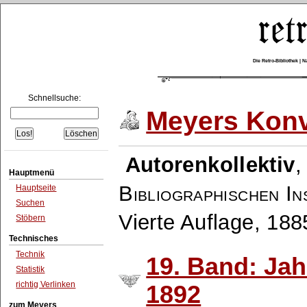
Die Retro-Bibliothek |
Schnellsuche:
Meyers Konv
Autorenkollektiv
Hauptmenü
Bibliographischen In
Hauptseite
Suchen
Vierte Auflage, 18
Stöbern
Technisches
Technik
19. Band: Ja
Statistik
richtig Verlinken
1892
zum Meyers