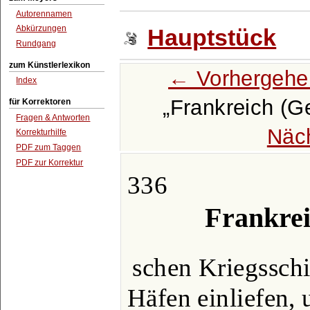
Autorennamen
Abkürzungen
Hauptstück
Rundgang
zum Künstlerlexikon
← Vorhergehe
Index
Frankreich (G
für Korrektoren
Fragen & Antworten
Näc
Korrekturhilfe
PDF zum Taggen
PDF zur Korrektur
336
Frankrei
schen Kriegsschif
Häfen einliefen, 