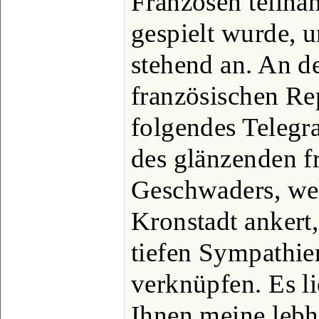
Franzosen teilna
gespielt wurde, u
stehend an. An d
französischen Rep
folgendes Teleg
des glänzenden f
Geschwaders, we
Kronstadt ankert
tiefen Sympathie
verknüpfen. Es l
Ihnen meine lebh