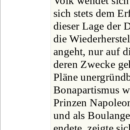
Volk wendet sich
sich stets dem E
dieser Lage der 
die Wiederherste
angeht, nur auf 
deren Zwecke ge
Pläne unergründb
Bonapartismus wa
Prinzen Napoleon
und als Boulange
endete, zeigte si