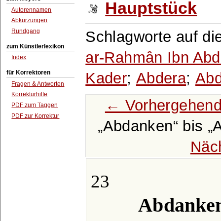
Hauptstück
Autorennamen
Abkürzungen
Rundgang
Schlagworte auf di
zum Künstlerlexikon
ar-Rahmân Ibn Abd
Index
für Korrektoren
Kader
;
Abdera
;
Abd
Fragen & Antworten
Korrekturhilfe
← Vorhergehend
PDF zum Taggen
PDF zur Korrektur
Abdanken
bis
A
Näc
23
Abdanken 