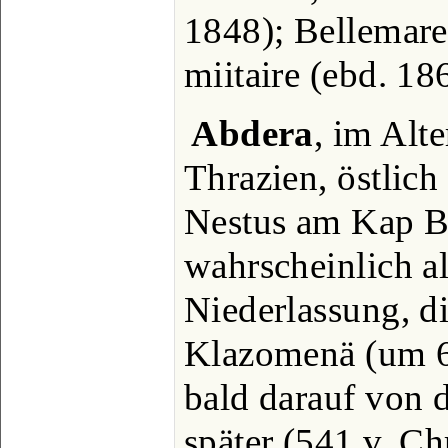
1848); Bellemare,
miitaire (ebd. 18
Abdera
, im Alte
Thrazien, östlic
Nestus am Kap Bu
wahrscheinlich al
Niederlassung, d
Klazomenä (um 656
bald darauf von d
später (541 v. C