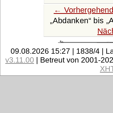
← Vorhergehend
Abdanken
bis
A
Näc
09.08.2026 15:27 | 1838/4 | L
v3.11.00
| Betreut von 2001-20
XH