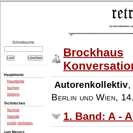
Die Retro-Bibliothek |
Schnellsuche:
Brockhaus
Konversatio
Hauptmenü
Hauptseite
Autorenkollektiv
Suchen
Berlin und Wien
,
14
Stöbern
Technisches
Technik
1. Band: A - 
Statistik
richtig Verlinken
zum Meyers