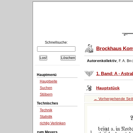
Schnellsuche:
Brockhaus Konv
Autorenkollektiv
,
F. A. Br
1. Band: A - Astr
Hauptmenü
Hauptseite
Hauptstück
Suchen
Stöbern
← Vorhergehende Sei
Technisches
Technik
Statistik
richtig Verlinken
zum Meyers