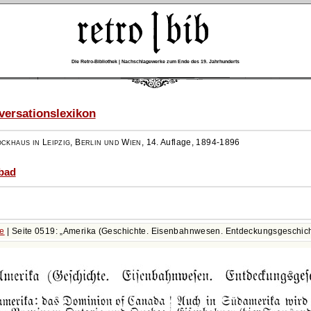
Die Retro-Bibliothek | Nachschlagewerke zum Ende des 19. Jahrhunderts
ersationslexikon
ockhaus in Leipzig, Berlin und Wien
,
14. Auflage, 1894-1896
abad
te
| Seite 0519:
Amerika (Geschichte. Eisenbahnwesen. Entdeckungsgeschich