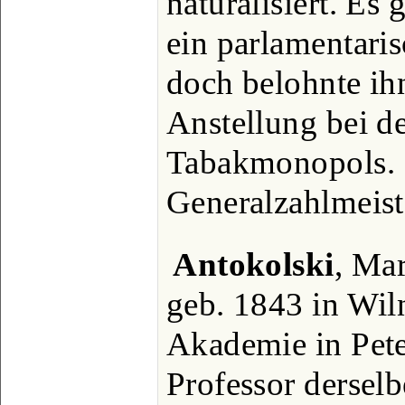
naturalisiert. Es
ein parlamentari
doch belohnte ih
Anstellung bei d
Tabakmonopols. 
Generalzahlmeist
Antokolski
, Mar
geb. 1843 in Wil
Akademie in Pete
Professor derselbe