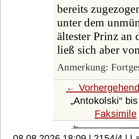
bereits zugezoge
unter dem unmünd
ältester Prinz an
ließ sich aber vo
Anmerkung: Fortgese
← Vorhergehend
Antokolski
bi
Faksimile
08.08.2026 18:09 | 2154/4 | L