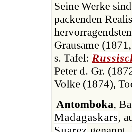
Seine Werke sind 
packenden Reali
hervorragendsten
Grausame (1871, 
s. Tafel:
Russisc
Peter d. Gr. (187
Volke (1874), To
Antomboka
, Ba
Madagaskars
, 
Suarez
genannt, l