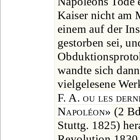
Napoleons Tode er
Kaiser nicht am 
einem auf der In
gestorben sei, un
Obduktionsprotok
wandte sich dann
vielgelesene We
F. A. ou les der
Napoléon»
(2 Bd
Stuttg. 1825) her
Revolution 1830 v