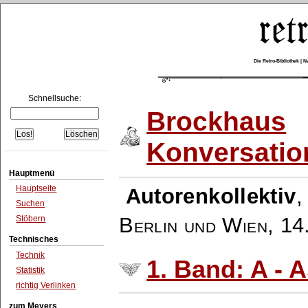
Die Retro-Bibliothek |
Schnellsuche:
Brockhaus
Konversatio
Hauptmenü
Hauptseite
Autorenkollektiv
Suchen
Berlin und Wien
,
14
Stöbern
Technisches
Technik
1. Band: A - 
Statistik
richtig Verlinken
zum Meyers