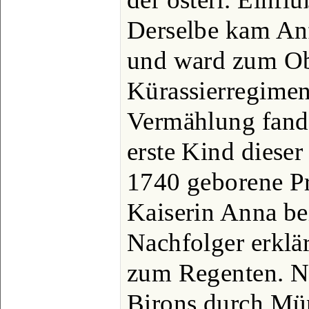
Derselbe kam An
und ward zum Ob
Kürassierregimen
Vermählung fand 
erste Kind dieser
1740 geborene Pr
Kaiserin Anna b
Nachfolger erklä
zum Regenten. N
Birons durch Mün