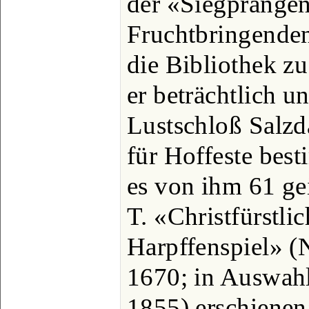
der «Siegprangen
Fruchtbringenden
die Bibliothek z
er beträchtlich u
Lustschloß Salz
für Hoffeste bes
es von ihm 61 gei
T. «Christfürstli
Harpffenspiel» (
1670; in Auswah
1855) erschienen