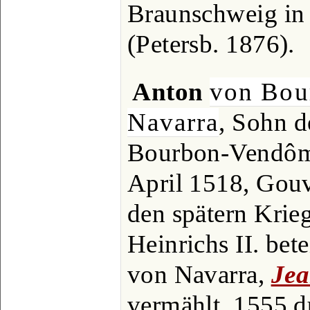
Braunschweig in 
(Petersb. 1876).
Anton
von Bou
Navarra
, Sohn d
Bourbon-Vendôm
April 1518, Gouv
den spätern Krie
Heinrichs II. bet
von Navarra,
Jea
vermählt, 1555 d