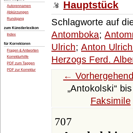
Hauptstück
Autorennamen
Abkürzungen
Rundgang
Schlagworte auf di
zum Künstlerlexikon
Antomboka
;
Antom
Index
für Korrektoren
Ulrich
;
Anton Ulrich
Fragen & Antworten
Herzogs Ferd. Alber
Korrekturhilfe
PDF zum Taggen
PDF zur Korrektur
← Vorhergehend
Antokolski
bi
Faksimile
707