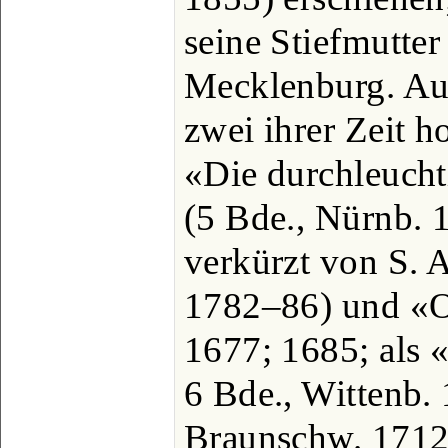
seine Stiefmutte
Mecklenburg. Au
zwei ihrer Zeit
«Die durchleuch
(5 Bde., Nürnb.
verkürzt von S. A
1782–86) und «O
1677; 1685; als 
6 Bde., Wittenb.
Braunschw. 1712)