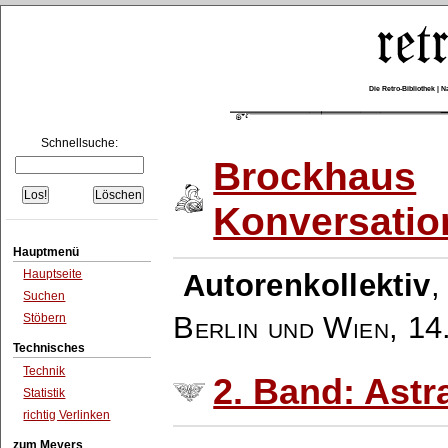
Die Retro-Bibliothek |
Schnellsuche:
Brockhaus
Konversatio
Hauptmenü
Hauptseite
Autorenkollektiv
Suchen
Berlin und Wien
,
14
Stöbern
Technisches
Technik
2. Band: Astr
Statistik
richtig Verlinken
zum Meyers