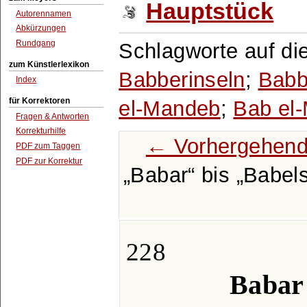
Hauptstück
Autorennamen
Abkürzungen
Rundgang
Schlagworte auf di
zum Künstlerlexikon
Babberinseln
;
Babb
Index
für Korrektoren
el-Mandeb
;
Bab el-
Fragen & Antworten
Korrekturhilfe
← Vorhergehend
PDF zum Taggen
PDF zur Korrektur
Babar
bis
Babel
228
Babar