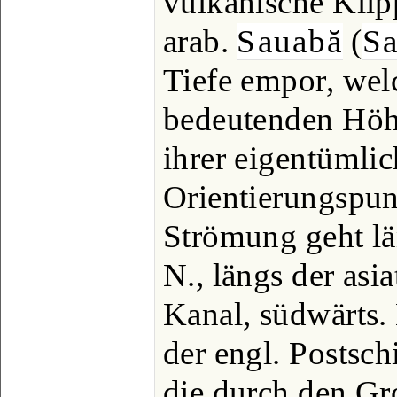
vulkanische Klip
arab.
Sauabă
(
Sa
Tiefe empor, welc
bedeutenden Hö
ihrer eigentümli
Orientierungspun
Strömung geht lä
N., längs der asi
Kanal, südwärts. 
der engl. Postsch
die durch den Gr