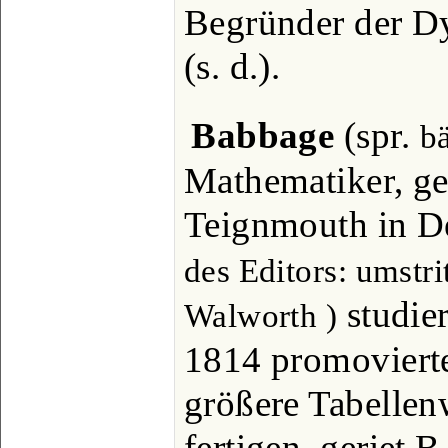
Begründer der D
(s. d.).
Babbage
(spr.
b
Mathematiker, ge
Teignmouth in D
des Editors: umstri
studie
Walworth )
1814 promovierte
größere Tabellen
fertigen, geriet B