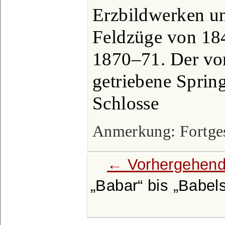
Erzbildwerken un
Feldzüge von 18
1870–71. Der v
getriebene Spri
Schlosse
Anmerkung: Fortgese
← Vorhergehend
Babar
bis
Babel