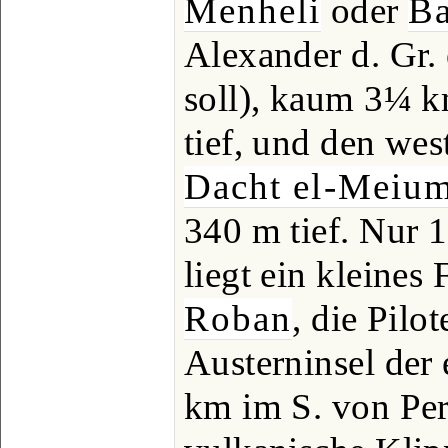
Menheli
oder
Ba
Alexander d. Gr. 
soll), kaum 3¼ 
tief, und den wes
Dacht el-Meiu
340 m tief. Nur 
liegt ein kleines 
Roban
, die Pilo
Austerninsel der
km im S. von Per