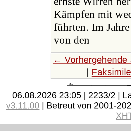
ernste Wirren her
Kämpfen mit wec
führten. Im Jahr
von den
← Vorhergehende 
|
Faksimil
06.08.2026 23:05 | 2233/2 | L
v3.11.00
| Betreut von 2001-20
XH