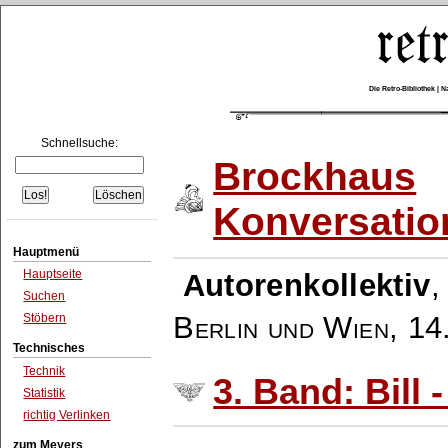
Die Retro-Bibliothek |
Schnellsuche:
Brockhaus
Konversatio
Hauptmenü
Hauptseite
Autorenkollektiv
Suchen
Berlin und Wien
,
14
Stöbern
Technisches
Technik
3. Band: Bill 
Statistik
richtig Verlinken
zum Meyers