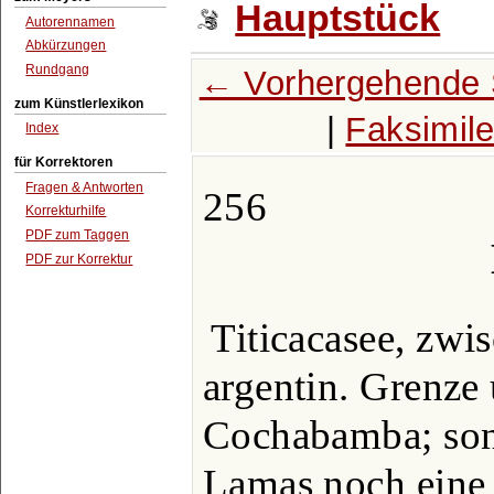
Hauptstück
Autorennamen
Abkürzungen
Rundgang
← Vorhergehende 
zum Künstlerlexikon
|
Faksimil
Index
für Korrektoren
Fragen & Antworten
256
Korrekturhilfe
PDF zum Taggen
PDF zur Korrektur
Titicacasee, zwi
argentin. Grenze
Cochabamba; sons
Lamas noch eine 