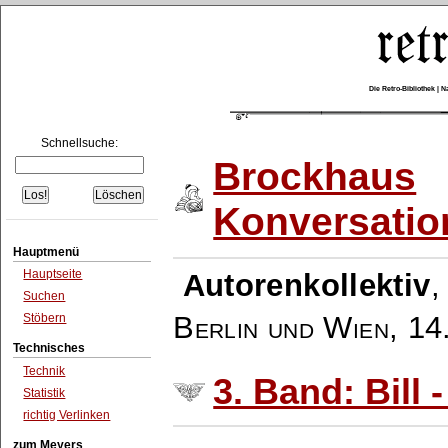
Die Retro-Bibliothek |
Schnellsuche:
Brockhaus
Konversatio
Hauptmenü
Hauptseite
Autorenkollektiv
Suchen
Berlin und Wien
,
14
Stöbern
Technisches
Technik
3. Band: Bill 
Statistik
richtig Verlinken
zum Meyers