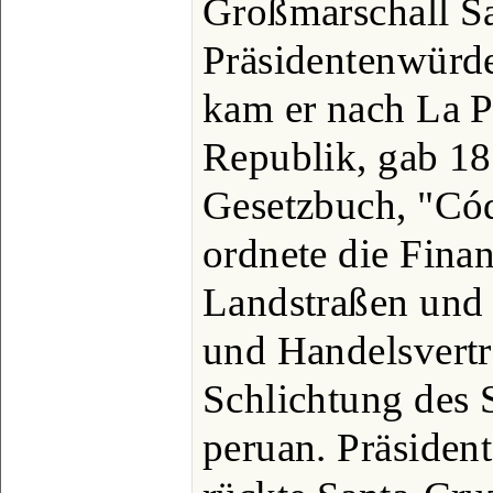
Großmarschall S
Präsidentenwürd
kam er nach La P
Republik, gab 18
Gesetzbuch, "Có
ordnete die Finan
Landstraßen und 
und Handelsvertr
Schlichtung des S
peruan. Präsiden