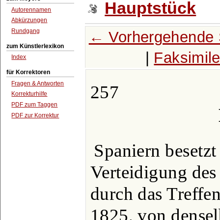
Hauptstück
Autorennamen
Abkürzungen
Rundgang
← Vorhergehende 
zum Künstlerlexikon
|
Faksimil
Index
für Korrektoren
Fragen & Antworten
257
Korrekturhilfe
PDF zum Taggen
PDF zur Korrektur
Spaniern besetzt
Verteidigung des
durch das Treffen
1825, von denselb