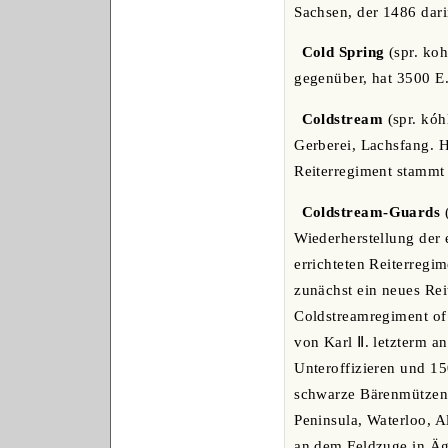
Sachsen, der 1486 darin
Cold Spring
(spr. ko
gegenüber, hat 3500 E.
Coldstream
(spr. kóh
Gerberei, Lachsfang. H
Reiterregiment stamm
Coldstream-Guards
(
Wiederherstellung der
errichteten Reiterregi
zunächst ein neues Rei
Coldstreamregiment of F
von Karl Ⅱ. letzterm a
Unteroffizieren und 15
schwarze Bärenmützen m
Peninsula, Waterloo, A
an dem Feldzuge in Ägy