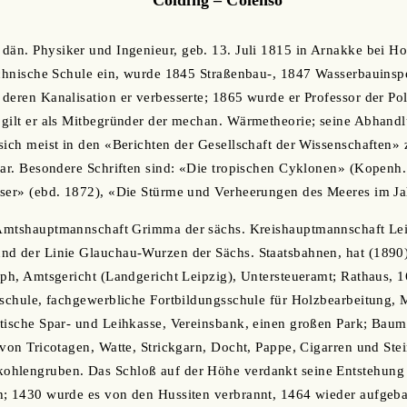
 dän. Physiker und Ingenieur, geb. 13. Juli 1815 in Arnakke bei Hol
technische Schule ein, wurde 1845 Straßenbau-, 1847 Wasserbauins
deren Kanalisation er verbesserte; 1865 wurde er Professor der Po
 gilt er als Mitbegründer der mechan. Wärmetheorie; seine Abhand
sich meist in den «Berichten der Gesellschaft der Wissenschaften
 war. Besondere Schriften sind: «Die tropischen Cyklonen» (Kopen
sser» (ebd. 1872), «Die Stürme und Verheerungen des Meeres im Ja
r Amtshauptmannschaft Grimma der sächs. Kreishauptmannschaft Le
nd der Linie Glauchau-Wurzen der Sächs. Staatsbahnen, hat (1890)
aph, Amtsgericht (Landgericht Leipzig), Untersteueramt; Rathaus, 
sschule, fachgewerbliche Fortbildungsschule für Holzbearbeitung, M
dtische Spar- und Leihkasse, Vereinsbank, einen großen Park; Bau
 von Tricotagen, Watte, Strickgarn, Docht, Pappe, Cigarren und St
hlengruben. Das Schloß auf der Höhe verdankt seine Entstehung
h; 1430 wurde es von den Hussiten verbrannt, 1464 wieder aufgeba