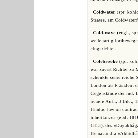
Coldwāter
(spr. kohl
Staates, am Coldwaterf
Cold-wave
(engl., sp
wellenartig fortbeweg
eingerichtet.
Colebrooke
(spr. koh
war zuerst Richter zu 
schenkte seine reiche 
London als Präsident d
Gegenstände der ind. L
neuere Aufl., 3 Bde., 
Hindoo law on contract
inheritance» (ebd. 181
1813), des «Dayabhâga
Hemacandra «Abhidhân