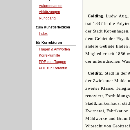
Autorennamen
Abkürzungen
Colding
, Ludw. Aug.,
Rundgang
trat 1837 in die Poly
zum Künstlerlexikon
der Stadt Kopenhagen, 
Index
dem Gebiet der Physik
für Korrektoren
andere Gebiete finden 
Fragen & Antworten
Mitglied er seit 1856
Korrekturhilfe
der unterirdischen Wä
PDF zum Taggen
PDF zur Korrektur
Colditz
, Stadt in de
der Zwickauer Mulde u
zweiter Klasse, Telegr
renoviert, Fortbildung
Stadtkrankenhaus, stä
Zwirnerei, Fabrikation
Mühlwerke und Braunko
Wiprecht von Groitzsc