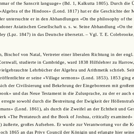
mar of the Sanscrit language» (Bd. 1, Kalkutta 1805). Durch die 
Algebra of the Hindoos» (Lond. 1817) hat er die Geschichte der M
der untersuchte er in den Abhandlungen «On the philosophy of the
doner Asiatischen Gesellschaft u. s. w. Seine Abhandlung «On the 
y (Lpz. 1847) in das Deutsche übersetzt. – Vgl. T. E. Colebrooke
m, Bischof von Natal, Vertreter einer liberalen Richtung in der engl
 Cornwall, studierte in Cambridge, ward 1838 Hilfslehrer zu Harro
 vielgebrauchte Lehrbücher der Algebra und Arithmetik schrieb. Sei
eröffentlichte er seine «Village sermons» (Lond. 1853). 1853 ging e
sich der Civilisierung und Bekehrung der Eingeborenen mit großem
rbook» und das Neue Testament in die Zulusprache, zu der er auch
erregte sowohl durch die Bestreitung der Ewigkeit der Höllenstrafen
Romans» (Lond. 1861), als durch die Zweifel an der Echtheit und Ge
erk «The Pentateuch and the Book of Joshua, critically examined» 
1) äußerte, großes Aufsehen. Er wurde zur Verantwortung vor die 
edoch 1865 an das Privy Council der Königin und erlangte hier sein