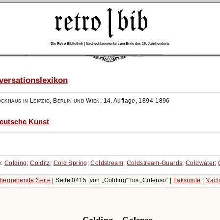
Die Retro-Bibliothek | Nachschlagewerke zum Ende des 19. Jahrhunderts
ersationslexikon
ockhaus in Leipzig, Berlin und Wien
,
14. Auflage, 1894-1896
Deutsche Kunst
e:
Colding
;
Colditz
;
Cold Spring
;
Coldstream
;
Coldstream-Guards
;
Coldwāter
;
hergehende Seite
| Seite 0415: von
Colding
bis
Colenso
|
Faksimile
|
Näch
Colding – Colenso