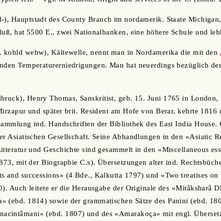
d-), Hauptstadt des County Branch im nordamerik. Staate Michigan
luß, hat 5500 E., zwei Nationalbanken, eine höhere Schule und le
r. kohld wehw), Kältewelle, nennt man in Nordamerika die mit den
enden Temperaturerniedrigungen. Man hat neuerdings bezüglich de
lbruck), Henry Thomas, Sanskritist, geb. 15. Juni 1765 in London, 
Mirzapur und später brit. Resident am Hofe von Berar, kehrte 181
Sammlung ind. Handschriften der Bibliothek des East India House. 
er Asiatischen Gesellschaft. Seine Abhandlungen in den «Asiatic R
itteratur und Geschichte sind gesammelt in den «Miscellaneous es
1873, mit der Biographie C.s). Übersetzungen alter ind. Rechtsbüche
s and successions» (4 Bde., Kalkutta 1797) und «Two treatises on
0). Auch leitete er die Herausgabe der Originale des «Mitâksharâ 
» (ebd. 1814) sowie der grammatischen Sätze des Panini (ebd. 18
acintâmani» (ebd. 1807) und des «Amarakoça» mit engl. Überset