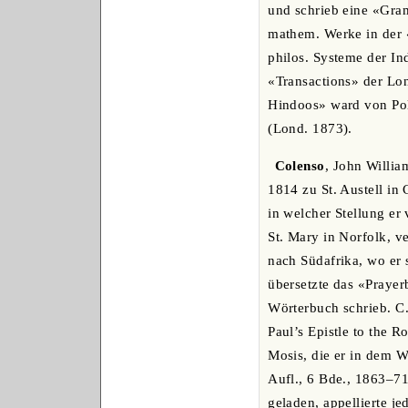
und schrieb eine «Gram
mathem. Werke in der «
philos. Systeme der In
«Transactions» der Lon
Hindoos» ward von Pole
(Lond. 1873).
Colenso
, John Willia
1814 zu St. Austell in
in welcher Stellung er
St. Mary in Norfolk, v
nach Südafrika, wo er 
übersetzte das «Praye
Wörterbuch schrieb. C. 
Paul’s Epistle to the 
Mosis, die er in dem W
Aufl., 6 Bde., 1863‒7
geladen, appellierte j