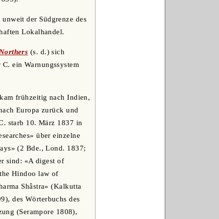
, unweit der Südgrenze des
bhaften Lokalhandel.
Northers
(s. d.) sich
r C. ein Warnungssystem
kam frühzeitig nach Indien,
6 nach Europa zurück und
C. starb 10. März 1837 in
esearches» über einzelne
says» (2 Bde., Lond. 1837;
r sind: «A digest of
 the Hindoo law of
Dharma Shâstra» (Kalkutta
09), des Wörterbuchs des
zung (Serampore 1808),