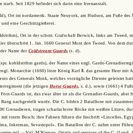
 starb. Seit 1829 befindet sich darin eine Irrenanstalt.
hld), Ort im nordamerik. Staate Neuyork, am Hudson, am Fuße des
 und eine Geschützgießerei.
ldstrihm), Ort in der schott. Grafschaft Berwick, links am Tweed, m
ier überschritt 1. Jan. 1660 General Mont den Tweed. Von dem durc
t der Name der
Coldstream-Guards
(s. d).
spr. kohldstrihm gards), der Name eines engl. Garde-Grenadierregi
 engl. Monarchie (1660) löste König Karl Ⅱ. das gesamte Heer mit
ments des Generals Monk, welches vorzügliche Dienste geleistet hatt
terregiment (die jetzigen
Horse-Guards
, s. d.), sowie (1661) 4 Fuß
oot-Guards ist, das zwar älter ist als die Grenadier-Guards, aber b
n Rang nachgestellt wurde. Die C. bilden 2 Bataillone mit zusamme
00 Grenadieren, tragen scharlachrote Röcke mit weißen Litzen, du
it rotem Busch; ihre Fahnen führen die Inschrift «Lincelles, Egyp
lma, Inkerman, Sevastopol». Ein Bataillon der C. nahm unter Führ
pten teil. – Vgl. M’Kinnon, Origin and services of the C. (Lond. 