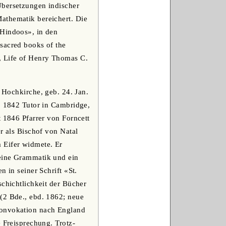
Übersetzungen indischer
athematik bereichert. Die
 Hindoos», in den
sacred books of the
, Life of Henry Thomas C.
. Hochkirche, geb. 24. Jan.
w, 1842 Tutor in Cambridge,
t 1846 Pfarrer von Forncett
r als Bischof von Natal
 Eifer widmete. Er
 eine Grammatik und ein
 in seiner Schrift «St.
schichtlichkeit der Bücher
(2 Bde., ebd. 1862; neue
Konvokation nach England
e Freisprechung. Trotz-