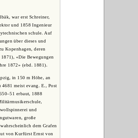
bäk, war erst Schreiner,
pektor und 1858 Ingenieur
lytechnischen schule. Auf
lungen über dieses und
» zu Kopenhagen, deren
h. 1871), «Die Bewegungen
hre 1872» (ebd. 1881).
ipzig, in 150 m Höhe, an
 4681 meist evang. E., Post
1650‒51 erbaut, 1888
ilitärmusikerschule,
mwollspinnerei und
eingutwaren, große
 wahrscheinlich dem Grafen
ut von Kurfürst Ernst von