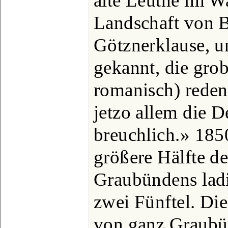
alte Leuthe im Wa
Landschaft von B
Götznerklause, u
gekannt, die grob 
romanisch) reden
jetzo allem die 
breuchlich.» 185
größere Hälfte d
Graubündens lad
zwei Fünftel. Di
von ganz Graubün