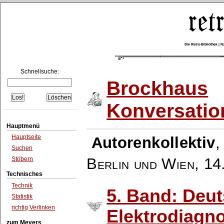
Die Retro-Bibliothek |
Schnellsuche:
Brockhaus
Konversatio
Hauptmenü
Hauptseite
Autorenkollektiv
Suchen
Berlin und Wien
,
14
Stöbern
Technisches
Technik
5. Band: Deut
Statistik
richtig Verlinken
Elektrodiagno
zum Meyers