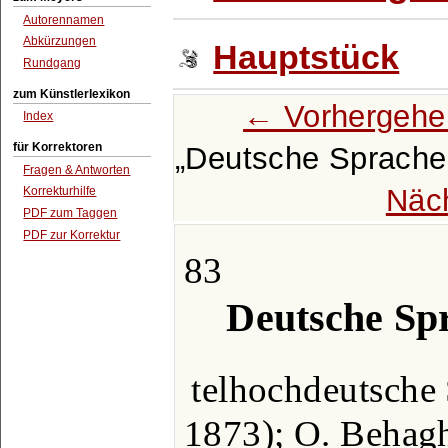
Autorennamen
Abkürzungen
Hauptstück
Rundgang
zum Künstlerlexikon
← Vorhergehe
Index
für Korrektoren
Deutsche Sprache 
Fragen & Antworten
Näc
Korrekturhilfe
PDF zum Taggen
PDF zur Korrektur
83
Deutsche Sp
telhochdeutsche 
1873); O. Behagh