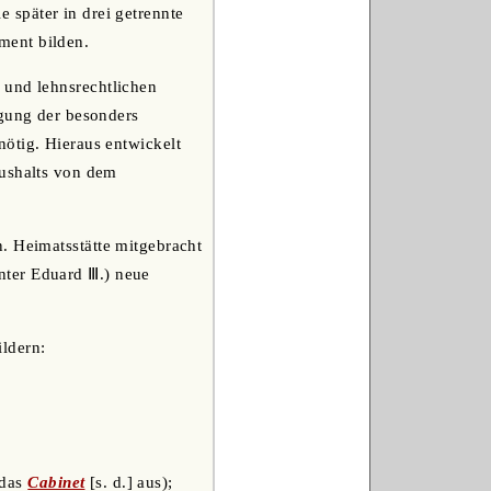
später in drei getrennte
ment bilden.
 und lehnsrechtlichen
igung der besonders
ötig. Hieraus entwickelt
aushalts von dem
. Heimatsstätte mitgebracht
unter Eduard Ⅲ.) neue
ldern:
 das
Cabinet
[s. d.] aus);