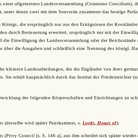
zu einer allgemeinen Landesversammlung (Commune Concilium), die 
t, unter denen zwei mit dem Souverän zusammen das heutige Parla
Königs, die ursprünglich nur aus den Erträgnissen der Kronländer
den durch Besteuerung erweitert, ursprünglich nur mit der Einwill
rd die Einwilligung der Landesversammlung oder der Reichsstände n
le über die Ausgaben und schließlich eine Trennung des königl. H
er kleinern Landesabteilungen, die die Engländer von ihrer german
en. Sie erhält hauptsächlich durch das Institut der Friedensrichter (
ntwicklung der folgenden Körperschaften und Einrichtungen zu schi
ats (derselbe wird später Pairskammer, s.
Lords, House of
);
ts (Privy Council [s. S. 146 a], aus ihm scheidet sich später wieder