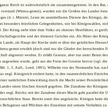
ganze Reich ist wahrscheinlich nie zusammengetreten. In den Rat, 
vorstand (Witena-gemot), wurden nur die Großen des Landes berufe
ns (d. i. Ministri, Leute im unmittelbaren Dienste des Königs), do
ei besonders feierlichen Gelegenheiten, wie bei Königswahlen, nich
 Der König steht über dem Volke als oberster Heerführer, er greift 
fschaftsgerichte und der kleinern Gerichte ein. Als Hüter des König
m Lande, als Haupt der Kirche steht er über der geistlichen Hierarc
itena-gemot erwählt (doch sind nur die Glieder der herrschenden 
haft abgesetzt werden. Er erläßt Gesetze, aber nur unter Beirat de
h angesehen wurde, geht aus der Form der Gesetze hervor (vgl. die 
, Bd. 1, 5. Aufl., Lond. 1891). Wilhelm von der Normandie hat, nac
das engl. Königreich erobert hatte, in den staatsrechtlichen Einric
einer natürlichen Entwicklung durch die Macht seiner Persönlichkei
s Landes einen frischen Anstoß gegeben. Die Zunahme der Königsma
 des engl. Reichs; mit der Zunahme dieser Macht geht parallel di
hnsrechtlichen Staat. Bereits unter den angelsächs. Königen hatte 
hen Befugnisse und Pflichten des Einzelnen mit seinem Verhältnis z