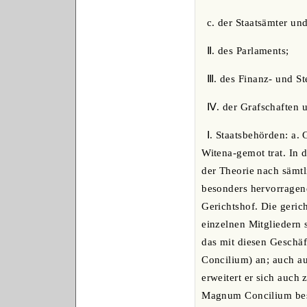
c. der Staatsämter un
Ⅱ. des Parlaments;
Ⅲ. des Finanz- und S
Ⅳ. der Grafschaften
Ⅰ. Staatsbehörden: a. 
Witena-gemot trat. In 
der Theorie nach sämt
besonders hervorragend
Gerichtshof. Die geric
einzelnen Mitgliedern
das mit diesen Geschä
Concilium) an; auch aus
erweitert er sich auch
Magnum Concilium beste