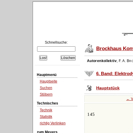
Schnellsuche:
Brockhaus Konv
Autorenkollektiv
,
F. A. Br
6. Band: Elektro
Hauptmenü
Hauptseite
Hauptstück
Suchen
Stöbern
← V
Technisches
Technik
145
Statistik
richtig Verlinken
zum Meyers