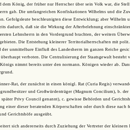
 dem König, der früher nur Herrscher über sein Volk war, die Stel
sherrn gab. Die umfangreichen Konfiskationen Wilhelms und die Z
n. Gefolgsleute beschleunigten diese Entwicklung; aber Wilhelm u
eits dadurch, daß sie die Wirkung der Afterbelehnung einschränkte
ersten Lehnsherrn in den Vordergrund brachten, der weitern Überw
gebieten. Die Entstehung kleinerer Territorialherrschaften mit poli
 der unmittelbare Einfluß des Landesherrn im ganzen Reiche gesich
 überhaupt verboten. Die Centralisierung der Staatsgewalt besteht 
 Königs nimmt bereits unter den normann. Königen wieder ab. Dann
rgrund.
ner-Rat, der zunächst in einen königl. Rat (Curia Regis) verwande
oßgrundbesitzer und Großwürdenträger (Magnum Concilium), b. der 
später Privy Council genannt), c. gewisse Behörden und Gerichtsh
ng einer dieser beratenden Körperschaften oder durch diese nach f
nd Gerichtshöfe ausgeübt.
eitert sich andererseits durch Zuziehung der Vertreter der kleinern