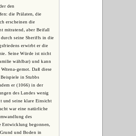
der den
n: die Prälaten, die
ch erscheinen die
t mitratend, aber Beifall
durch seine Sheriffs in die
sfriedens erwirbt er die
hie. Seine Würde ist nicht
Familie wählbar) und kann
s Witena-gemot. Daß diese
Beispiele in Stubbs
hdem er (1066) in der
htungen des Landes wenig
t und seine klare Einsicht
cht war eine natürliche
e Umwandlung des
die Entwicklung begonnen,
u Grund und Boden in