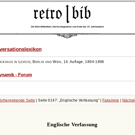
Die Retro-Bibliothek | Nachschlagewerke zum Ende des 19. Jahrhunderts
ersationslexikon
ockhaus in Leipzig, Berlin und Wien
,
14. Auflage, 1894-1896
dynamik - Forum
orhergehende Seite
| Seite 0147:
Englische Verfassung
|
Faksimile
|
Nächst
Englische Verfassung