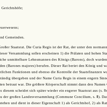
d Gerichtshöfe;
teuerwesens;
 und Gemeinden.
Großer Staatsrat. Die Curia Regis ist der Rat, der unter den norman
dieser Versammlung sollen erscheinen 1) die Prälaten und hohen St
liche unmittelbare Lehnsmannen des Königs (Barons), doch wurden 
en (Barones majores) berufen. Dieser Rat beriet den König und wa
htlichen Funktionen und ebenso die Kontrolle der Staatsfinanzen w
 ständig übergeben und der Name Curia Regis in einem engern Sinn
ften betraut war. Die größere Körperschaft nimmt dann den Name
 diesem scheidet sich später wieder ein engerer Staatsrat aus (s. Ⅰb
 zu der großen Landesversammlung (Commune Concilium, s. Ⅱ). Dane
hen und dient in dieser Eigenschaft 1) als Gerichtshof, 2) als R