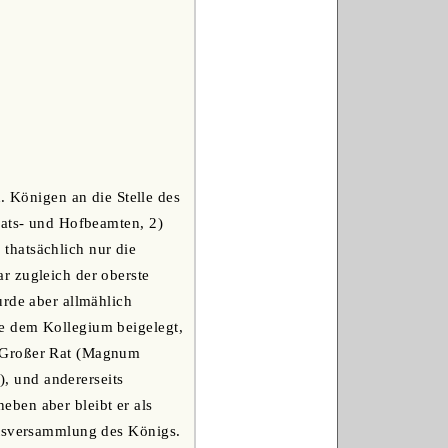
n. Königen an die Stelle des
aats- und Hofbeamten, 2)
thatsächlich nur die
r zugleich der oberste
urde aber allmählich
e dem Kollegium beigelegt,
n Großer Rat (Magnum
), und andererseits
ben aber bleibt er als
atsversammlung des Königs.