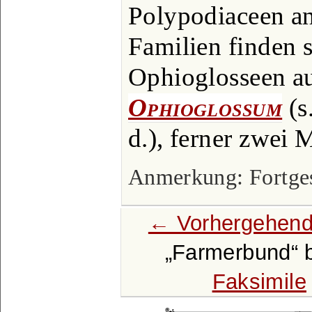
Polypodiaceen an
Familien finden s
Ophioglosseen a
Ophioglossum
(s
d.), ferner zwei 
Anmerkung: Fortgese
← Vorhergehend
Farmerbund
b
Faksimile