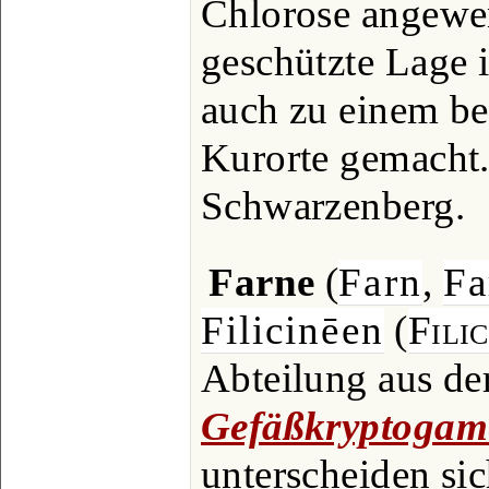
Chlorose angewen
geschützte Lage i
auch zu einem be
Kurorte gemacht.
Schwarzenberg.
Farne
(
Farn
,
Fa
Filicinēen
(
Filic
Abteilung aus de
Gefäßkryptogam
unterscheiden si