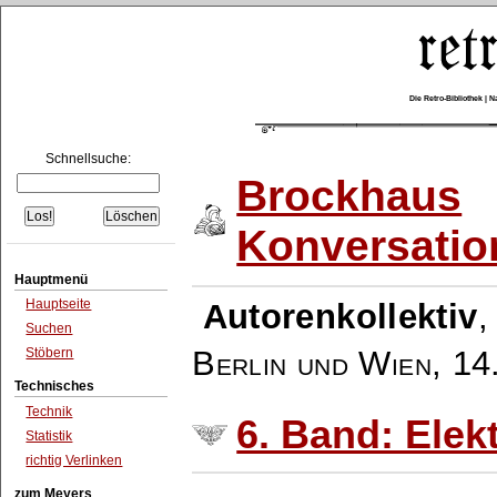
Die Retro-Bibliothek |
Schnellsuche:
Brockhaus
Konversatio
Hauptmenü
Hauptseite
Autorenkollektiv
Suchen
Berlin und Wien
,
14
Stöbern
Technisches
Technik
6. Band: Ele
Statistik
richtig Verlinken
zum Meyers