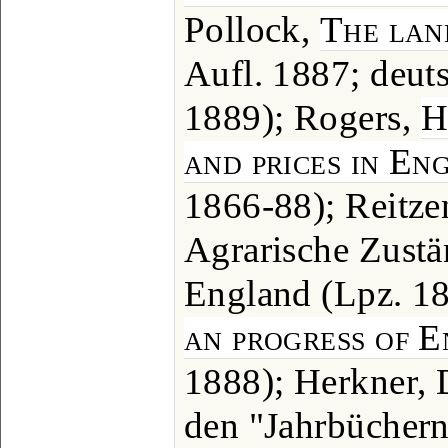
Pollock,
The lan
Aufl. 1887; deuts
1889); Rogers,
H
and prices in En
1866-88); Reitze
Agrarische Zustä
England (Lpz. 18
an progress of E
1888); Herkner, D
den "Jahrbücher