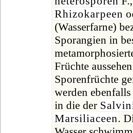
heterosporen
F.,
Rhizokarpeen
o
(Wasserfarne) bez
Sporangien in be
metamorphosierte
Früchte aussehe
Sporenfrüchte ge
werden ebenfalls 
in die der
Salvin
Marsiliaceen
. D
Wasser schwimme