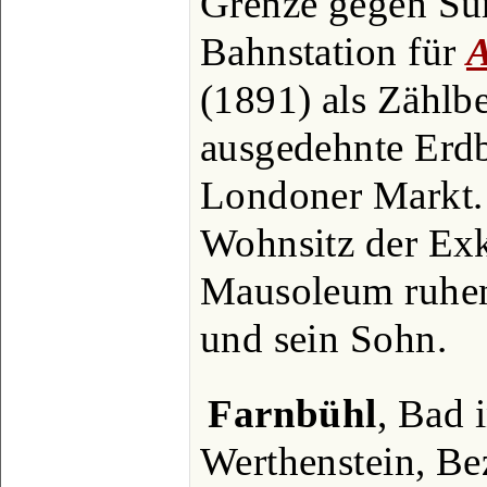
Grenze gegen Surr
Bahnstation für
A
(1891) als Zählb
ausgedehnte Erdb
Londoner Markt. 
Wohnsitz der Exk
Mausoleum ruhen 
und sein Sohn.
Farnbühl
, Bad 
Werthenstein, Be