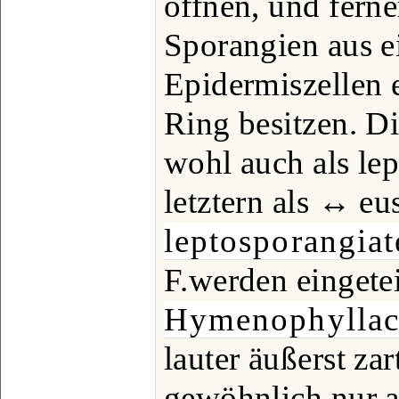
öffnen, und ferne
Sporangien aus e
Epidermiszellen 
Ring besitzen. D
wohl auch als le
letztern als ↔ eu
leptosporangia
F.werden eingeteil
Hymenophyllac
lauter äußerst zar
gewöhnlich nur a