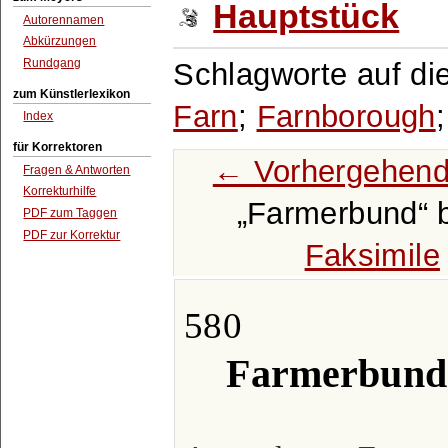
Hauptstück
Autorennamen
Abkürzungen
Rundgang
Schlagworte auf di
zum Künstlerlexikon
Farn
;
Farnborough
Index
für Korrektoren
← Vorhergehend
Fragen & Antworten
Korrekturhilfe
Farmerbund
b
PDF zum Taggen
PDF zur Korrektur
Faksimile
580
Farmerbund 