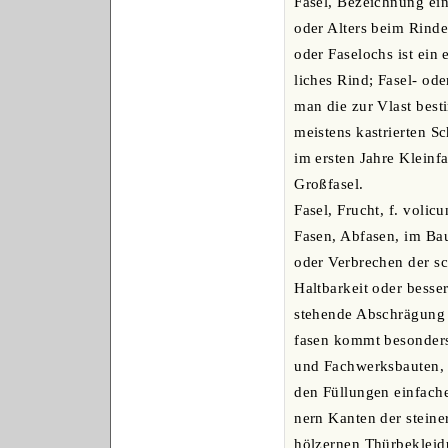
Fasel, Bezeichnung ei
oder Alters beim Rinde
oder Faselochs ist ein 
liches Rind; Fasel- ode
man die zur Vlast best
meistens kastrierten S
im ersten Jahre Kleinfa
Großfasel.
Fasel, Frucht, f. volicu
Fasen, Abfasen, im Ba
oder Verbrechen der sc
Haltbarkeit oder besse
stehende Abschrägung
fasen kommt besonders
und Fachwerksbauten,
den Füllungen einfache
nern Kanten der stein
hölzernen Thürbekleid