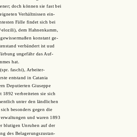
ltener; doch können sie fast bei
eigneten Verhältnissen ein-
ntesten Fälle findet sich bei
s. ^elozili), dem Hahnenkamm,
. gewissermaßen konstant ge-
enstand verbändert ist uud
Färbung ungefähr das Auf-
mmes hat.
(spr. faschi), Arbeiter-
erste entstand in Catania
ern Deputierten Giuseppe
it 1892 verbreiteten sie sich
mentlich unter den ländlichen
n sich besonders gegen die
verwaltungen und waren 1893
r blutigen Unruhen auf der
ung des Belagerungszustan-