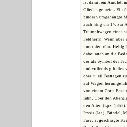
ist damit ein Amulett i
Gliedes gemeint. Ein f
bindern umgehängte Med
auch hing ein 1^. zur
Triumphwagen eines si
Feldherrn. Wenn aber a
unrer den röm. Heiligt
dabei auch an die Bed
des als Symbol der Fru
und vollends gilt dies v
ches ^. all Festtagen z
auf Wagen herumgefah
von einem Gotte Fasci
Iahn, Über den Abergl
den Alten (Lpz. 1855).
I^sois (lat.), Bündel, 
Fase, abgeschrägte Kan