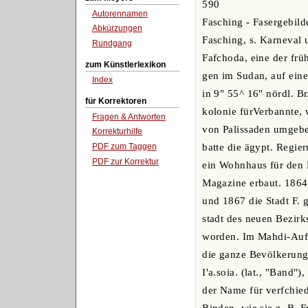
590
Autorennamen
Fasching - Fasergebild
Abkürzungen
Fasching, s. Karneval 
Rundgang
Fafchoda, eine der frü
zum Künstlerlexikon
gen im Sudan, auf eine
Index
in 9" 55^ 16" nördl. Br
für Korrektoren
kolonie fürVerbannte, 
Fragen & Antworten
von Palissaden umgebe
Korrekturhilfe
PDF zum Taggen
batte die ägypt. Regier
PDF zur Korrektur
ein Wohnhaus für den 
Magazine erbaut. 1864 
und 1867 die Stadt F. 
stadt des neuen Bezirk
worden. Im Mahdi-Aufs
die ganze Bevölkerung,
I'a.soia. (lat., "Band"
der Name für verfchie