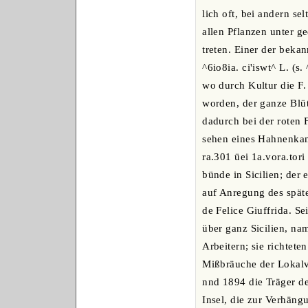
lich oft, bei andern se
allen Pflanzen unter ge
treten. Einer der bekan
^6io8ia. ci'iswt^ L. (
wo durch Kultur die F
worden, der ganze Blüt
dadurch bei der roten 
sehen eines Hahnenka
ra.301 üei 1a.vora.tori 
bünde in Sicilien; der 
auf Anregung des spät
de Felice Giuffrida. Se
über ganz Sicilien, na
Arbeitern; sie richtete
Mißbräuche der Lokal
nnd 1894 die Träger de
Insel, die zur Verhäng