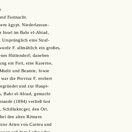
e
und Fastnacht.
hern ägypt. Niederlassun-
r Insel im Bahr el-Abiad,
. Ursprünglich eine Straf-
wurde F. allmählich ein großes,
nes Hüttendorf; daneben
ung ein Fort, eine Kaserne,
Mudir und Beamte, fowie
war die Proviuz F. erobert
gegründet und zur Haupt-
s, Bahr el-Abiad, gemacht
tande (1884) verließ fast
 Schillukncger, den Ort.
), bei den alten Römern
dcne Arten von Gurteu und