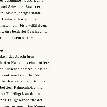
nes bestimmten Geschlechts
 und Schweine. Faselstier
ein- bis dreijähriges männ-
r Läufer s ch w e i n nennt
immten, ein- bis zweijährigen,
chweine beiderlei Geschlechts,
fol, im zweiten Jahre
ng.
ufach das Abschrägen
harfen Kante, das eine größere
res Aussehen bezweckt; die ent-
 nennt man Fase. Das Ab-
 bei frei stehendem Bauholzc
 bei dem Rahmcnholze nnd
rer Thürflügel, an den in-
ernen Thürgewände und der
ungen, an verputzten Mauer-