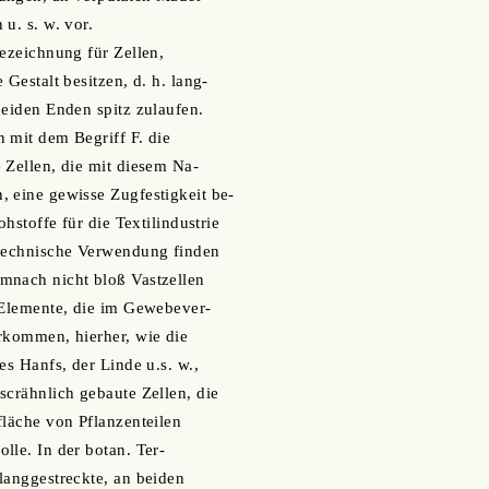
u. s. w. vor.
Bezeichnung für Zellen,
 Gestalt besitzen, d. h. lang-
beiden Enden spitz zulaufen.
 mit dem Begriff F. die
 Zellen, die mit diesem Na-
 eine gewisse Zugfestigkeit be-
ohstoffe für die Textilindustrie
 technische Verwendung finden
mnach nicht bloß Vastzellen
 Elemente, die im Gewebever-
rkommen, hierher, wie die
es Hanfs, der Linde u.s. w.,
scrähnlich gebaute Zellen, die
fläche von Pflanzenteilen
lle. In der botan. Ter-
langgestreckte, an beiden