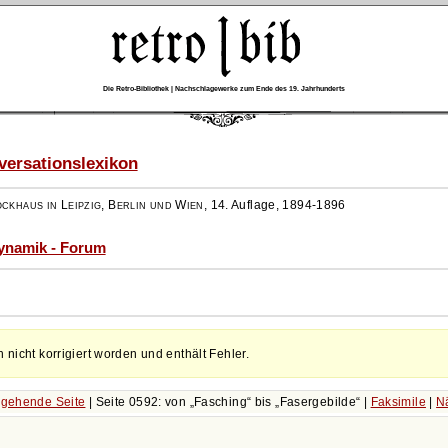
Die Retro-Bibliothek | Nachschlagewerke zum Ende des 19. Jahrhunderts
ersationslexikon
ockhaus in Leipzig, Berlin und Wien
,
14. Auflage, 1894-1896
dynamik - Forum
h nicht korrigiert worden und enthält Fehler.
gehende Seite
| Seite 0592: von
Fasching
bis
Fasergebilde
|
Faksimile
|
N