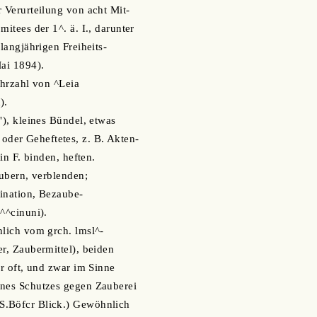
r Verurteilung von acht Mit-
mitees der 1^. ä. I., darunter
 langjährigen Freiheits-
Mai 1894).
ehrzahl von ^Leia
).
"), kleines Bündel, etwas
er Geheftetes, z. B. Akten-
 in F. binden, heften.
aubern, verblenden;
ination, Bezaube-
I^^cinuni).
nlich vom grch. lmsl^-
er, Zaubermittel), beiden
hr oft, und zwar im Sinne
ines Schutzes gegen Zauberei
S.Böfcr Blick.) Gewöhnlich