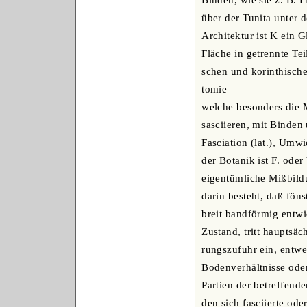
Binden, wie sie z. B. 
über der Tunita unter 
Architektur ist K ein 
Fläche in getrennte Tei
schen und korinthische
tomie
welche besonders die 
sasciieren, mit Binden
Fasciation (lat.), Umw
der Botanik ist F. ode
eigentümliche Mißbild
darin besteht, daß föns
breit bandförmig entwi
Zustand, tritt hauptsäc
rungszufuhr ein, entwe
Bodenverhältnisse oder
Partien der betreffende
den sich fasciierte ode