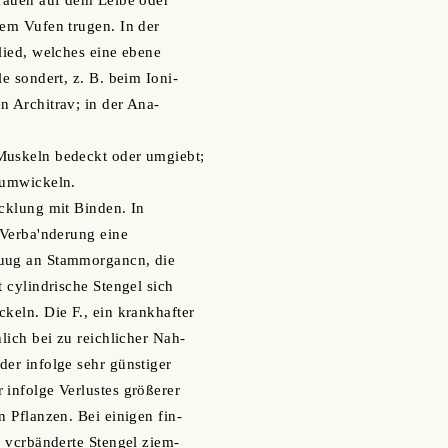
Frauen auf dem Leibe oder
dem Vufen trugen. In der
Glied, welches eine ebene
le sondert, z. B. beim Ioni-
n Architrav; in der Ana-
Muskeln bedeckt oder umgiebt;
 umwickeln.
icklung mit Binden. In
r Verba'nderung eine
uug an Stammorgancn, die
t cylindrische Stengel sich
ckeln. Die F., ein krankhafter
hlich bei zu reichlicher Nah-
der infolge sehr günstiger
 infolge Verlustes größerer
n Pflanzen. Bei einigen fin-
r vcrbänderte Stengel ziem-