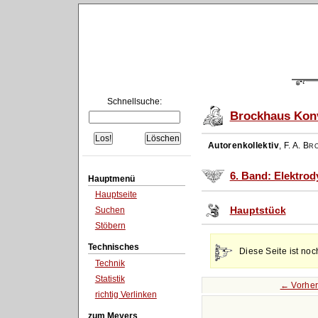
Schnellsuche:
Brockhaus Konv
Autorenkollektiv
,
F. A. Br
6. Band: Elektro
Hauptmenü
Hauptseite
Hauptstück
Suchen
Stöbern
Technisches
Diese Seite ist noc
Technik
Statistik
← Vorher
richtig Verlinken
zum Meyers