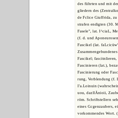
des führten und mit de
gliedern des (Zentralko
de Fclice Giuffrida, zu
strafen endigten (30. 
Fasele", lat. I^ciaL, M
(f. d. und Aponeurosen
Fascikel (lat. faLcicüw
Zusammengebundenes od
Fascikel; fascitnlieren,
Fascinieren (lat.), bez
Fascinierung oder Fasc
rung, Verblendung (f. 
I'a.Loinuin (wahrschei
uou, dazllÄnioii, Zaub
röm. Schriftstellern se
eines Gcgenzaubers, e
vorkommendes Wort. (