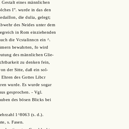
n Gestalt eines männlichen
olches I". wurde in das den
aillon, die dulia, gelegt;
 Abwehr des Neides unter dem
egreich in Rom einziehenden
uch die Vcstalinncn ein ^.
ümern bewahrten, fo wird
eutung des männlichen Glie-
chtbarkeit zu denken fein,
on der Sitte, daß ein sol-
u Ehren des Gottes Libcr
ren wurde. Es wurde sogar
nus gesprochen. - Vgl.
auben des bösen Blicks bei
Mehrzahl 1^8063 (s. d.).
te, s. Fasen.