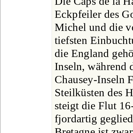
Die Caps de la H
Eckpfeiler des Go
Michel und die v
tiefsten Einbucht
die England geh
Inseln, während d
Chausey-Inseln F
Steilküsten des 
steigt die Flut 1
fjordartig geglie
Bretagne ist zwa