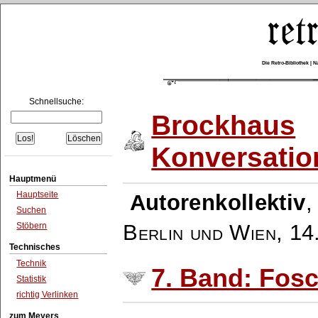
Die Retro-Bibliothek |
Schnellsuche:
Brockhaus
Konversatio
Hauptmenü
Hauptseite
Autorenkollektiv
Suchen
Berlin und Wien
,
14
Stöbern
Technisches
Technik
7. Band: Fosc
Statistik
richtig Verlinken
zum Meyers