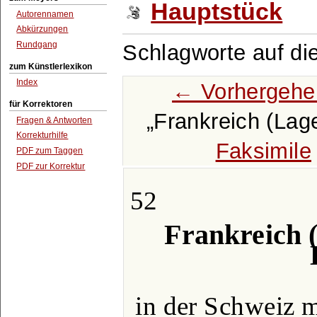
Hauptstück
Autorennamen
Abkürzungen
Rundgang
Schlagworte auf di
zum Künstlerlexikon
Index
← Vorhergehe
für Korrektoren
Frankreich (Lag
Fragen & Antworten
Korrekturhilfe
Faksimile
PDF zum Taggen
PDF zur Korrektur
52
Frankreich 
in der Schweiz m