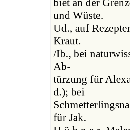
biet an der Gren
und Wüste.
Ud., auf Rezepten
Kraut.
/Ib., bei naturw
Ab-
türzung für Alex
d.); bei
Schmetterlingsn
für Jak.