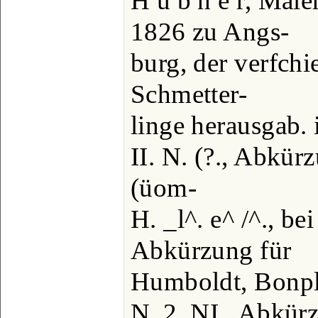
H ü b n e r, Mal
1826 zu Angs-
burg, der verfch
Schmetter-
linge herausgab.
II. N. (?., Abkür
(üom-
H. _l^. e^ /^., b
Abkürzung für
Humboldt, Bonpl
N. 2. NI., Abkürz