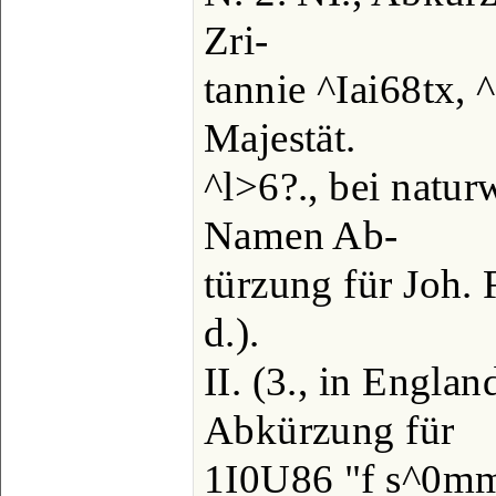
Zri-
tannie ^Iai68tx, ^
Majestät.
^l>6?., bei natur
Namen Ab-
türzung für Joh. F
d.).
II. (3., in Engla
Abkürzung für
1I0U86 "f s^0mm