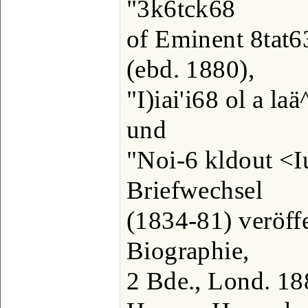
"3k6tck68
of Eminent 8tat6
(ebd. 1880),
"I)iai'i68 ol a la
und
"Noi-6 kldout <I
Briefwechsel
(1834-81) veröffe
Biographie,
2 Bde., Lond. 18