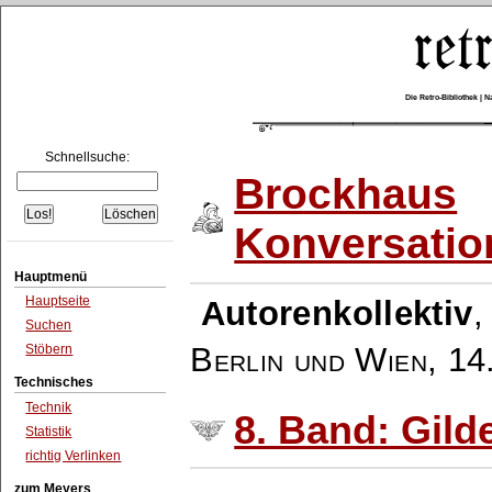
Die Retro-Bibliothek |
Schnellsuche:
Brockhaus
Konversatio
Hauptmenü
Hauptseite
Autorenkollektiv
Suchen
Berlin und Wien
,
14
Stöbern
Technisches
Technik
8. Band: Gilde
Statistik
richtig Verlinken
zum Meyers