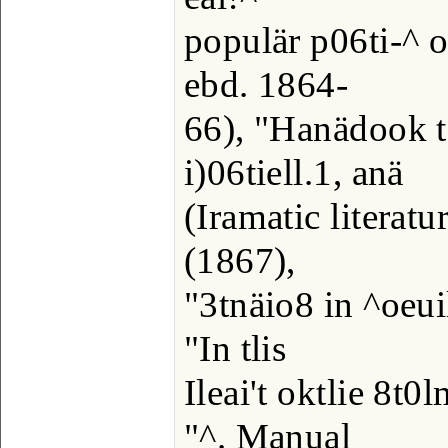
populär p06ti-^ o
ebd. 1864-
66), "Hanädook t
i)06tiell.1, anä
(Iramatic literatu
(1867),
"3tnäio8 in ^oeuil
"In tlis
Ileai't oktlie 8t
"^. Manual