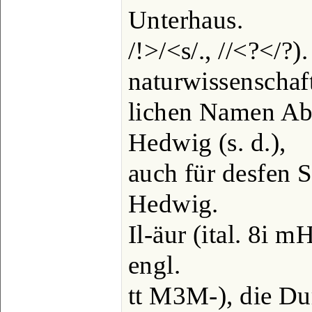
Unterhaus.
/!>/<s/., //<?</?).
naturwissenschaf
lichen Namen Ab
Hedwig (s. d.),
auch für desfen
Hedwig.
Il-äur (ital. 8i m
engl.
tt M3M-), die Dur