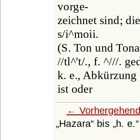
vorge-
zeichnet sind; die
s/i^moii.
(S. Ton und Tona
//tl^'t/., f. ^///. g
k. e., Abkürzung 
ist oder
← Vorhergehend
Hazara
bis
h. e.