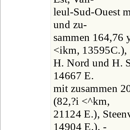
leul-Sud-Ouest 
und zu-
sammen 164,76 y
<ikm, 13595C.),
H. Nord und H. 
14667 E.
mit zusammen 20
(82,?i <^km,
21124 E.), Steen
14904 E.). -