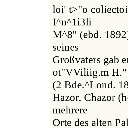
loi' t>"o coliecto
I^n^1i3li
M^8" (ebd. 1892)
seines
Großvaters gab e
ot''VViliig.m H."
(2 Bde.^Lond. 18
Hazor, Chazor (he
mehrere
Orte des alten Pa