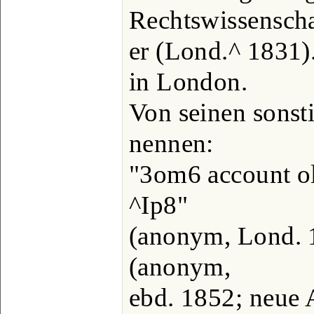
Rechtswissenscha
er (Lond.^ 1831).
in London.
Von seinen sonsti
nennen:
"3om6 account ol
^Ip8"
(anonym, Lond. 1
(anonym,
ebd. 1852; neue A