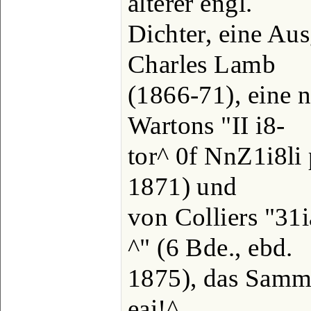
älterer engl.
Dichter, eine Au
Charles Lamb
(1866-71), eine 
Wartons "II i8-
tor^ 0f NnZ1i8li 
1871) und
von Colliers "31i
^" (6 Bde., ebd.
1875), das Samme
eai!^