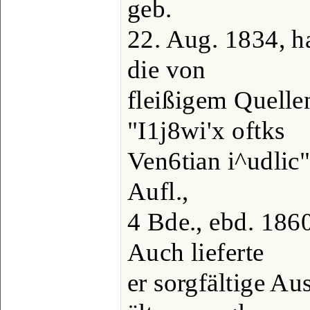
geb.
22. Aug. 1834, h
die von
fleißigem Quell
"I1j8wi'x oftks
Ven6tian i^udlic"
Aufl.,
4 Bde., ebd. 186
Auch lieferte
er sorgfältige A