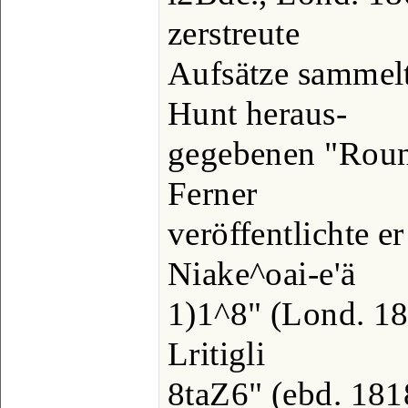
zerstreute
Aufsätze sammelt
Hunt heraus-
gegebenen "Rounä
Ferner
veröffentlichte er
Niake^oai-e'ä
1)1^8" (Lond. 181
Lritigli
8taZ6" (ebd. 1818