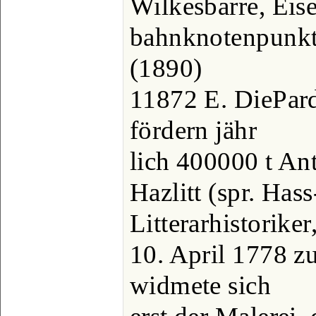
Wilkesbarre, Eis
bahnknotenpunkt
(1890)
11872 E. DiePar
fördern jähr
lich 400000 t Ant
Hazlitt (spr. Hass
Litterarhistoriker
10. April 1778 z
widmete sich