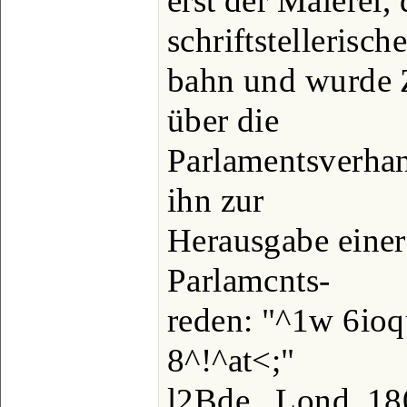
erst der Malerei,
schriftstellerisch
bahn und wurde Z
über die
Parlamentsverhan
ihn zur
Herausgabe einer
Parlamcnts-
reden: "^1w 6ioqu
8^!^at<;"
l2Bde., Lond. 180