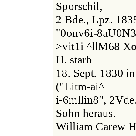
Sporschil,
2 Bde., Lpz. 1835
"0onv6i-8aU0N
>vit1i ^llM68 Xoi
H. starb
18. Sept. 1830 i
("Litm-ai^
i-6mllin8", 2Vde
Sohn heraus.
William Carew H.