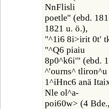
NnFlisli
poetle" (ebd. 18
1821 u. ö.),
"^1i6 8i>irit 0t'
"^Q6 piaiu
8p0^k6i'" (ebd. 1
^'ourns^ tliron^u
1^iHnc6 anä Itaix
Nle ol^a-
poi60w> (4 Bde.,