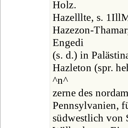
Holz.
Hazelllte, s. 1Il
Hazezon-Thamar, 
Engedi
(s. d.) in Palästin
Hazleton (spr. he
^n^
zerne des nordam
Pennsylvanien, f
südwestlich von 