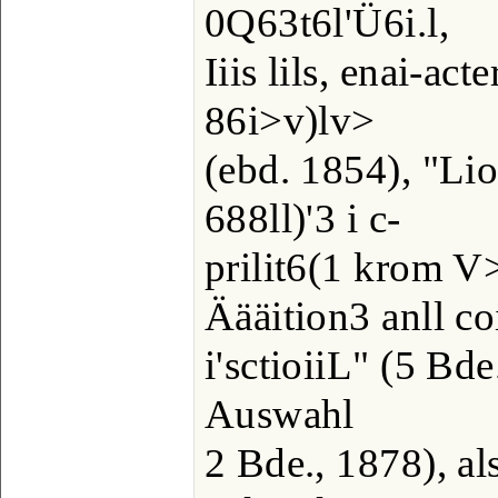
0Q63t6l'Ü6i.l,
Iiis lils, enai-act
86i>v)lv>
(ebd. 1854), "Lio
688ll)'3 i c-
prilit6(1 krom V
Äääition3 anll co
i'sctioiiL" (5 Bde
Auswahl
2 Bde., 1878), a