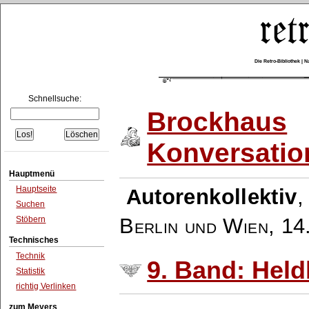
Die Retro-Bibliothek |
Schnellsuche:
Brockhaus
Konversatio
Hauptmenü
Hauptseite
Autorenkollektiv
Suchen
Berlin und Wien
,
14
Stöbern
Technisches
Technik
9. Band: Held
Statistik
richtig Verlinken
zum Meyers