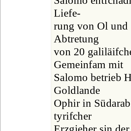
Salomo entfchädig
Liefe-
rung von Ol und G
Abtretung
von 20 galiläifch
Gemeinfam mit
Salomo betrieb H
Goldlande
Ophir in Südarabi
tyrifcher
Erzgieher sin d