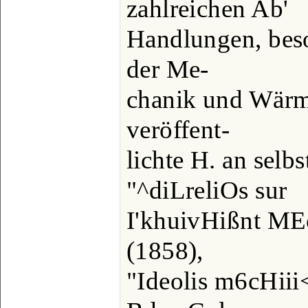
zahlreichen Ab'
Handlungen, bes
der Me-
chanik und Wärme
veröffent-
lichte H. an selb
"^diLreliOs sur
I'khuivHißnt MEc
(1858),
"Ideolis m6cHiii<