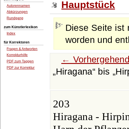
Hauptstück
Autorennamen
Abkürzungen
Rundgang
Diese Seite ist 
zum Künstlerlexikon
Index
worden und enth
für Korrektoren
Fragen & Antworten
Korrekturhilfe
← Vorhergehend
PDF zum Taggen
PDF zur Korrektur
Hiragana
bis
Hir
203
Hiragana - Hirpi