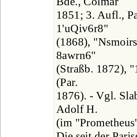
Bde., Colmar
1851; 3. Aufl., P
1'uQiv6r8"
(1868), "Nsmoirs
8awrn6"
(Straßb. 1872), 
(Par.
1876). - Vgl. Sl
Adolf H.
(im "Prometheus"
Die seit der Pari