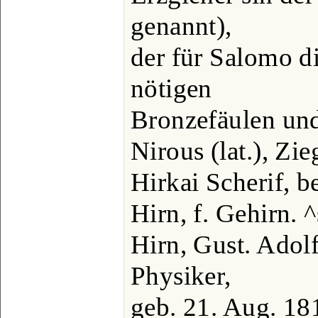
genannt),
der für Salomo d
nötigen
Bronzefäulen und
Nirous (lat.), Z
Hirkai Scherif, b
Hirn, f. Gehirn. 
Hirn, Gust. Adol
Physiker,
geb. 21. Aug. 18