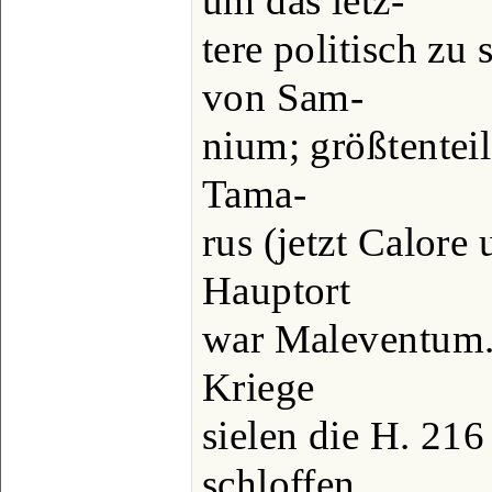
um das letz-
tere politisch zu
von Sam-
nium; größtentei
Tama-
rus (jetzt Calor
Hauptort
war Maleventum.
Kriege
sielen die H. 216
schloffen