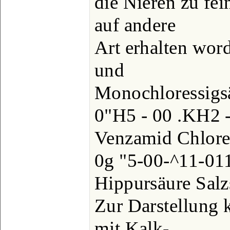
die Nieren zu fei
auf andere
Art erhalten wor
und
Monochloressigs
0"H5 - 00 .KH2 -
Venzamid Chlore
0g "5-00-^11-01
Hippursäure Salz
Zur Darstellung 
mit Kalk-