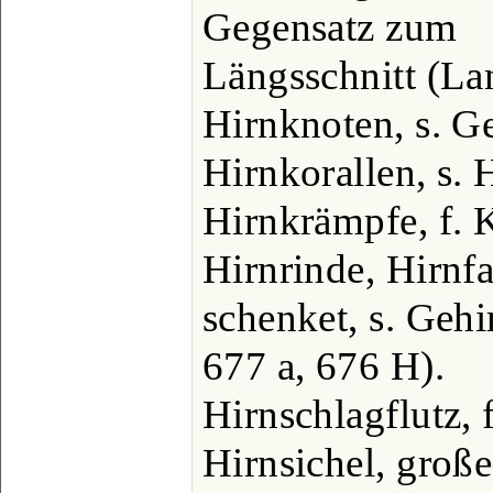
Gegensatz zum
Längsschnitt (La
Hirnknoten, s. Ge
Hirnkorallen, s. 
Hirnkrämpfe, f. 
Hirnrinde, Hirnf
schenket, s. Gehi
677 a, 676 H).
Hirnschlagflutz, 
Hirnsichel, große