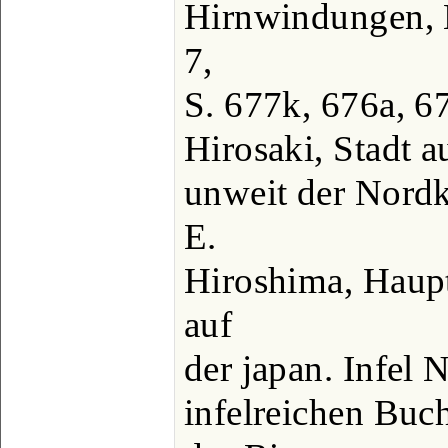
Hirnwindungen, H
7,
S. 677k, 676a, 6
Hirosaki, Stadt a
unweit der Nordk
E.
Hiroshima, Haupt
auf
der japan. Infel 
infelreichen Buc