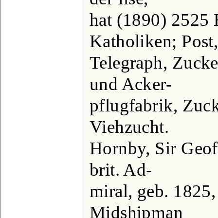
hat (1890) 2525 
Katholiken; Post
Telegraph, Zucke
und Acker-
pflugfabrik, Zuc
Viehzucht.
Hornby, Sir Geo
brit. Ad-
miral, geb. 1825,
Midshipman