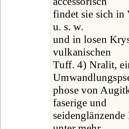
accessorisch
findet sie sich i
u. s. w.
und in losen Kry
vulkanischen
Tuff. 4) Nralit, e
Umwandlungsps
phose von Augitk
faserige und
seidenglänzende
unter mehr