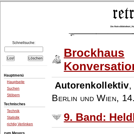
Die Retro-Bibliothek |
Schnellsuche:
Brockhaus
Konversatio
Hauptmenü
Hauptseite
Autorenkollektiv
Suchen
Berlin und Wien
,
14
Stöbern
Technisches
Technik
9. Band: Held
Statistik
richtig Verlinken
zum Meyers