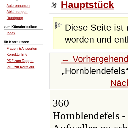
Hauptstück
Autorennamen
Abkürzungen
Rundgang
Diese Seite ist 
zum Künstlerlexikon
Index
worden und enth
für Korrektoren
Fragen & Antworten
Korrekturhilfe
← Vorhergehend
PDF zum Taggen
PDF zur Korrektur
Hornblendefels
Näc
360
Hornblendefels -