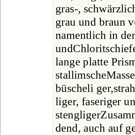
gras-, schwärzlic
grau und braun
namentlich in de
undChloritschief
lange platte Pris
stallimscheMasse
büscheli ger,strah
liger, faseriger u
stengligerZusam
dend, auch auf ge