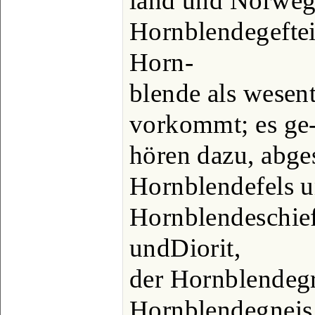
land und Norweg
Hornblendegeftei
Horn-
blende als wesen
vorkommt; es ge
hören dazu, abg
Hornblendefels 
Hornblendeschief
undDiorit,
der Hornblendegr
Hornblendegneis