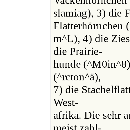
Vackenhörnchen
slamiag), 3) die 
Flatterhörnchen (
m^L), 4) die Zies
die Prairie-
hunde (^M0in^8),
(^rcton^ä),
7) die Stachelfl
West-
afrika. Die sehr a
meist zahl-