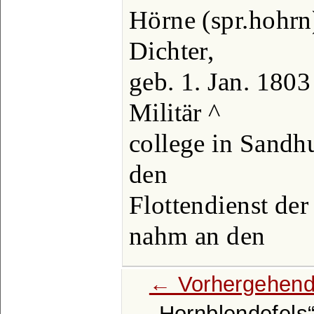
Hörne (spr.hohrn
Dichter,
geb. 1. Jan. 180
Militär ^
college in Sandhu
den
Flottendienst de
nahm an den
← Vorhergehend
Hornblendefels