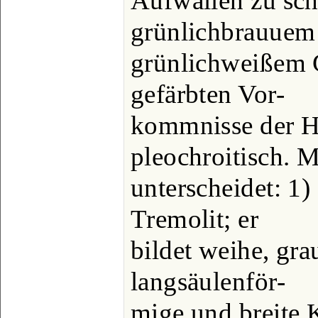
Aufwallen zu sc
grünlichbrauuem
grünlichweißem G
gefärbten Vor-
kommnisse der H.
pleochroitisch. 
unterscheidet: 1
Tremolit; er
bildet weihe, gra
langsäulenför-
mige und breite K