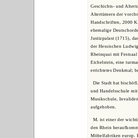
Geschichts- und Alter
Altertümern der vorchr
Handschriften, 2000 Ka
ehemalige Deutschorden
Justizpalast (1715), 
der Hessischen Ludwig
Rheinquai mit Festsaal
Eichelstein, eine tur
errichtetes Denkmal; b
Die Stadt hat bischöf
und Handelsschule mit
Musikschule, Invaliden
aufgehoben.
M. ist einer der wich
den Rhein heraufkomme
Möbelfabriken europ. R