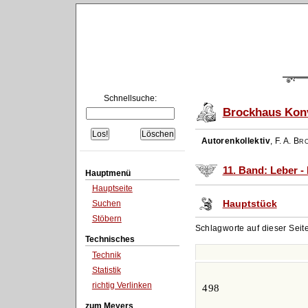
Schnellsuche:
Brockhaus Konv
Autorenkollektiv
,
F. A. Br
11. Band: Leber -
Hauptmenü
Hauptseite
Hauptstück
Suchen
Stöbern
Schlagworte auf dieser Seit
Technisches
Technik
Statistik
richtig Verlinken
498
zum Meyers