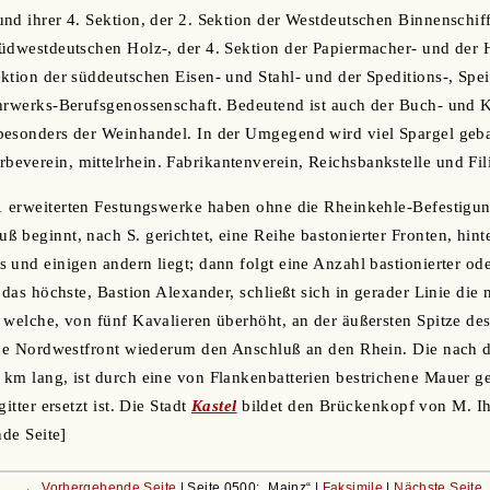
nd ihrer 4. Sektion, der 2. Sektion der Westdeutschen Binnenschiffa
Südwestdeutschen Holz-, der 4. Sektion der Papiermacher- und der
ktion der süddeutschen Eisen- und Stahl- und der Speditions-, Spei
uhrwerks-Berufsgenossenschaft. Bedeutend ist auch der Buch- und 
besonders der Weinhandel. In der Umgegend wird viel Spargel geba
verein, mittelrhein. Fabrikantenverein, Reichsbankstelle und Fil
71 erweiterten Festungswerke haben ohne die Rheinkehle-Befestig
 beginnt, nach S. gerichtet, eine Reihe bastonierter Fronten, hinte
und einigen andern liegt; dann folgt eine Anzahl bastionierter oder
n das höchste, Bastion Alexander, schließt sich in gerader Linie di
 welche, von fünf Kavalieren überhöht, an der äußersten Spitze de
neue Nordwestfront wiederum den Anschluß an den Rhein. Die nach 
km lang, ist durch eine von Flankenbatterien bestrichene Mauer ges
itter ersetzt ist. Die Stadt
Kastel
bildet den Brückenkopf von M. Ih
nde Seite]
← Vorhergehende Seite
| Seite 0500:
Mainz
|
Faksimile
|
Nächste Seite