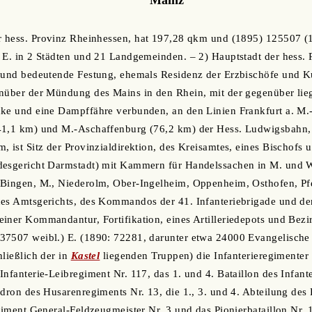
der hess. Provinz Rheinhessen, hat 197,28 qkm und (1895) 125507 
 E. in 2 Städten und 21 Landgemeinden. – 2) Hauptstadt der hess.
 und bedeutende Festung, ehemals Residenz der Erzbischöfe und Ku
enüber der Mündung des Mains in den Rhein, mit der gegenüber li
cke und eine Dampffähre verbunden, an den Linien Frankfurt a. M
41,1 km) und M.-Aschaffenburg (76,2 km) der Hess. Ludwigsbahn,
, ist Sitz der Provinzialdirektion, des Kreisamtes, eines Bischofs 
desgericht Darmstadt) mit Kammern für Handelssachen in M. und
 Bingen, M., Niederolm, Ober-Ingelheim, Oppenheim, Osthofen, Pf
es Amtsgerichts, des Kommandos der 41. Infanteriebrigade und der
einer Kommandantur, Fortifikation, eines Artilleriedepots und Be
7507 weibl.) E. (1890: 72281, darunter etwa 24000 Evangelische u
hließlich der in
Kastel
liegenden Truppen) die Infanterieregimenter 
Infanterie-Leibregiment Nr. 117, das 1. und 4. Bataillon des Infant
dron des Husarenregiments Nr. 13, die 1., 3. und 4. Abteilung des F
giment General-Feldzeugmeister Nr. 3 und das Pionierbataillon Nr. 1