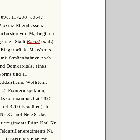
(1890: 117298 [60547
 Provinz Rheinhessen,
rfürsten von M., liegt am
egenden Stadt
Kastel
(s. d.)
.-Bingerbrück, M.-Worms
 mit Straßenbahnen nach
und Domkapitels, eines
 Worms und 11
eddersheim, Wöllstein,
 2. Pionierinspektion,
zirkskommandos, hat 1895:
nd 3200 Israeliten). In
Nr. 87 und Nr. 88, das
erieregiments Prinz Karl Nr.
eldartillerieregiments Nr.
1. (Hierzu ein Plan mit