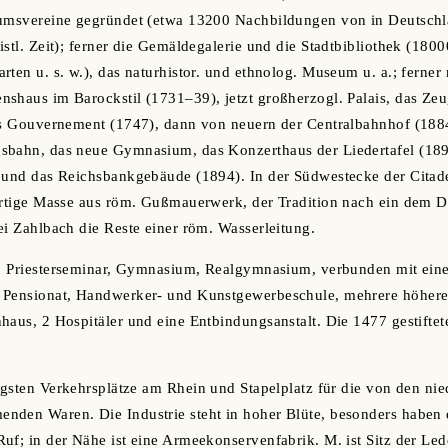
tumsvereine gegründet (etwa 13200 Nachbildungen von in Deutsch
istl. Zeit); ferner die Gemäldegalerie und die Stadtbibliothek (18
rten u. s. w.), das naturhistor. und ethnolog. Museum u. a.; ferne
shaus im Barockstil (1731‒39), jetzt großherzogl. Palais, das Ze
das Gouvernement (1747), dann von neuern der Centralbahnhof (18
sbahn, das neue Gymnasium, das Konzerthaus der Liedertafel (1890
 und das Reichsbankgebäude (1894). In der Südwestecke der Citadel
martige Masse aus röm. Gußmauerwerk, der Tradition nach ein dem 
ei Zahlbach die Reste einer röm. Wasserleitung.
l. Priesterseminar, Gymnasium, Realgymnasium, verbunden mit eine
 Pensionat, Handwerker- und Kunstgewerbeschule, mehrere höher
haus, 2 Hospitäler und eine Entbindungsanstalt. Die 1477 gestifte
tigsten Verkehrsplätze am Rhein und Stapelplatz für die von den ni
nden Waren. Die Industrie steht in hoher Blüte, besonders haben
uf; in der Nähe ist eine Armeekonservenfabrik. M. ist Sitz der Led