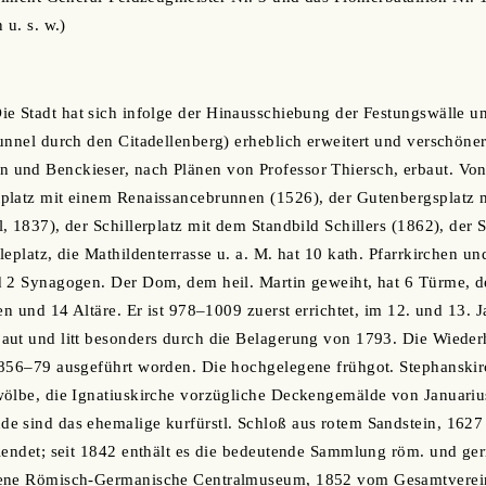
 u. s. w.)
ie Stadt hat sich infolge der Hinausschiebung der Festungswälle 
unnel durch den Citadellenberg) erheblich erweitert und verschöner
und Benckieser, nach Plänen von Professor Thiersch, erbaut. Von
platz mit einem Renaissancebrunnen (1526), der Gutenbergsplatz 
 1837), der Schillerplatz mit dem Standbild Schillers (1862), der S
leplatz, die Mathildenterrasse u. a. M. hat 10 kath. Pfarrkirchen u
d 2 Synagogen. Der Dom, dem heil. Martin geweiht, hat 6 Türme, 
en und 14 Altäre. Er ist 978‒1009 zuerst errichtet, im 12. und 13.
ut und litt besonders durch die Belagerung von 1793. Die Wiederhe
1856‒79 ausgeführt worden. Die hochgelegene frühgot. Stephanski
wölbe, die Ignatiuskirche vorzügliche Deckengemälde von Januari
e sind das ehemalige kurfürstl. Schloß aus rotem Sandstein, 1627
lendet; seit 1842 enthält es die bedeutende Sammlung röm. und ge
dene Römisch-Germanische Centralmuseum, 1852 vom Gesamtverein