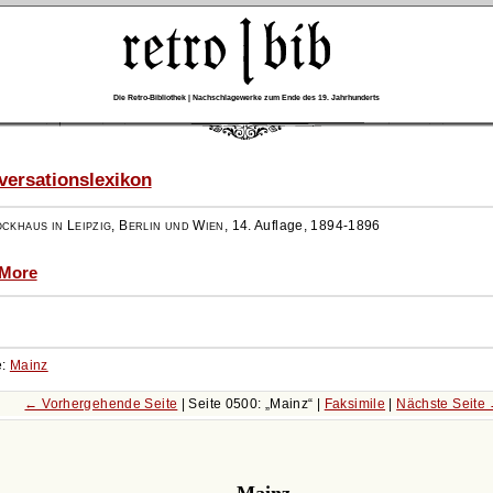
Die Retro-Bibliothek | Nachschlagewerke zum Ende des 19. Jahrhunderts
ersationslexikon
ockhaus in Leipzig, Berlin und Wien
,
14. Auflage, 1894-1896
 More
e:
Mainz
← Vorhergehende Seite
| Seite 0500:
Mainz
|
Faksimile
|
Nächste Seite
Mainz