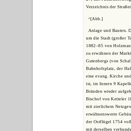
Verzeichnis der Straßen
^[Abb.]
Anlage und Bauten. D
um die Stadt (großer T
1882‒85 von Holzmann 
zu erwähnen der Markt
Gutenbergs (von Schall,
Bahnhofsplatz, der Hal
eine evang. Kirche un
ist, im Innern 9 Kapell
Bränden wieder aufgeba
Bischof von Ketteler 
mit zierlichem Netzge
erwähnenswerte Gebäud
der Ostflügel 1754 vol
mit derselben verbun