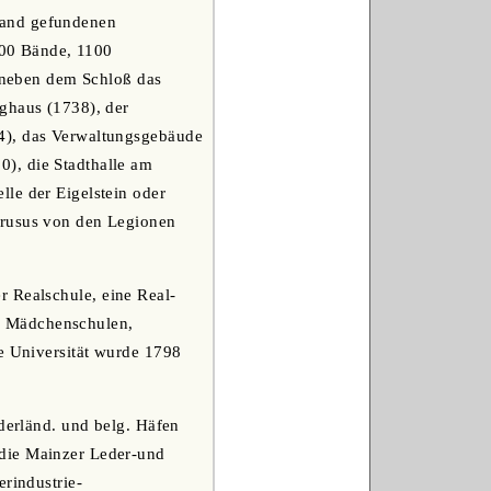
land gefundenen
0000 Bände, 1100
r neben dem Schloß das
ughaus (1738), der
84), das Verwaltungsgebäude
), die Stadthalle am
le der Eigelstein oder
Drusus von den Legionen
r Realschule, eine Real-
e Mädchenschulen,
te Universität wurde 1798
ederländ. und belg. Häfen
 die Mainzer Leder-und
erindustrie-