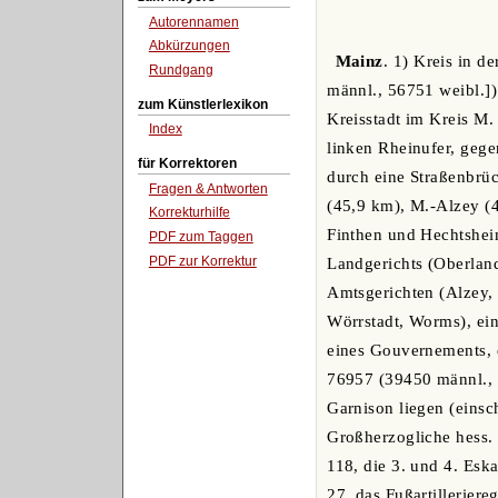
Autorennamen
Abkürzungen
Mainz
. 1) Kreis in 
Rundgang
männl., 56751 weibl.])
zum Künstlerlexikon
Kreisstadt im Kreis M.
Index
linken Rheinufer, geg
für Korrektoren
durch eine Straßenbrü
Fragen & Antworten
(45,9 km), M.-Alzey (
Korrekturhilfe
Finthen und Hechtsheim
PDF zum Taggen
PDF zur Korrektur
Landgerichts (Oberlan
Amtsgerichten (Alzey,
Wörrstadt, Worms), ein
eines Gouvernements, 
76957 (39450 männl., 3
Garnison liegen (einsc
Großherzogliche hess. 
118, die 3. und 4. Eska
27, das Fußartilleriere