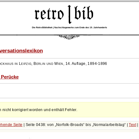
Die Retro-Bibliothek | Nachschlagewerke zum Ende des 19. Jahrhunderts
ersationslexikon
ockhaus in Leipzig, Berlin und Wien
,
14. Auflage, 1894-1896
- Perücke
h nicht korrigiert worden und enthält Fehler.
hende Seite
| Seite 0438: von
Norfolk-Broads
bis
Normalarbeitstag
|
Text