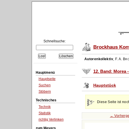
Schnellsuche:
Brockhaus Konv
Autorenkollektiv
,
F. A. Br
12. Band: Morea 
Hauptmenü
Hauptseite
Hauptstück
Suchen
Stöbern
Technisches
Diese Seite ist noc
Technik
Statistik
← Vorherge
richtig Verlinken
zum Meyers