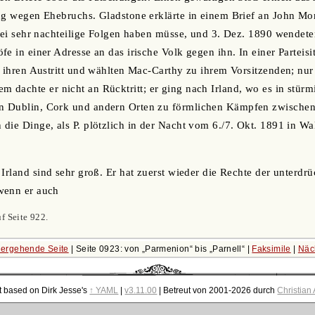
ng wegen Ehebruchs. Gladstone erklärte in einem Brief an John Morl
rtei sehr nachteilige Folgen haben müsse, und 3. Dez. 1890 wendete
fe in einer Adresse an das irische Volk gegen ihn. In einer Partei
r ihren Austritt und wählten Mac-Carthy zu ihrem Vorsitzenden; nur 
dem dachte er nicht an Rücktritt; er ging nach Irland, wo es in stür
n Dublin, Cork und andern Orten zu förmlichen Kämpfen zwische
die Dinge, als P. plötzlich in der Nacht vom 6./7. Okt. 1891 in W
 Irland sind sehr groß. Er hat zuerst wieder die Rechte der unterdrü
wenn er auch
f Seite 922.
ergehende Seite
| Seite 0923: von
Parmenion
bis
Parnell
|
Faksimile
|
Näc
t based on Dirk Jesse's
↑ YAML
|
v3.11.00
| Betreut von 2001-2026 durch
Christian