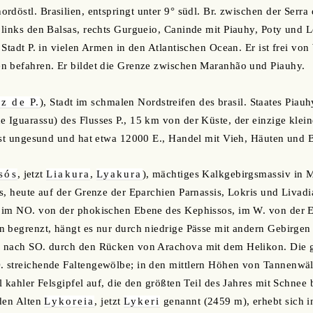
nordöstl. Brasilien, entspringt unter 9° südl. Br. zwischen der Serr
 links den Balsas, rechts Gurgueio, Caninde mit Piauhy, Poty und
 Stadt P. in vielen Armen in den Atlantischen Ocean. Er ist frei vo
n befahren. Er bildet die Grenze zwischen Maranhão und Piauhy.
z de P.
), Stadt im schmalen Nordstreifen des brasil. Staates Piauh
Iguarassu) des Flusses P., 15 km von der Küste, der einzige klei
 ist ungesund und hat etwa 12000 E., Handel mit Vieh, Häuten und
sós
, jetzt
Liakura
,
Lyakura
), mächtiges Kalkgebirgsmassiv in M
s, heute auf der Grenze der Eparchien Parnassis, Lokris und Livadi
 im NO. von der phokischen Ebene des Kephissos, im W. von der 
n begrenzt, hängt es nur durch niedrige Pässe mit andern Gebirg
 nach SO. durch den Rücken von Arachova mit dem Helikon. Die g
 streichende Faltengewölbe; in den mittlern Höhen von Tannenwäld
l kahler Felsgipfel auf, die den größten Teil des Jahres mit Schnee
 den Alten
Lykoreia
, jetzt
Lykeri
genannt (2459 m), erhebt sich i