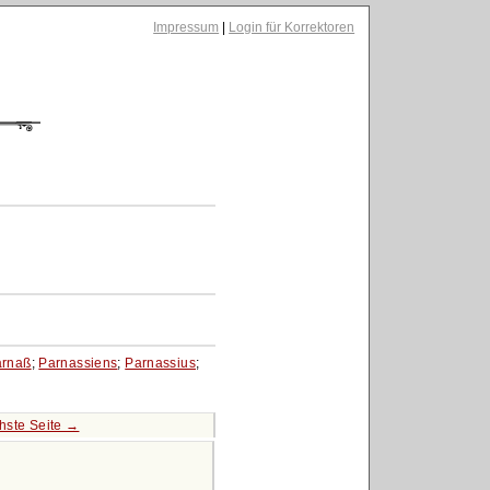
Impressum
|
Login für Korrektoren
arnaß
;
Parnassiens
;
Parnassius
;
hste Seite →