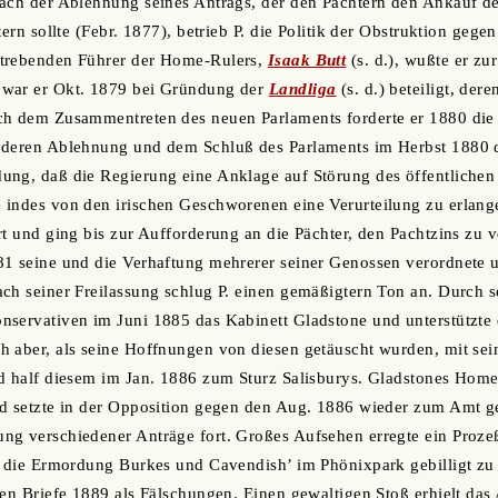
ach der Ablehnung seines Antrags, der den Pächtern den Ankauf der
tern sollte (Febr. 1877), betrieb P. die Politik der Obstruktion ge
trebenden Führer der Home-Rulers,
Isaak Butt
(s. d.), wußte er zu
war er Okt. 1879 bei Gründung der
Landliga
(s. d.) beteiligt, der
ch dem Zusammentreten des neuen Parlaments forderte er 1880 die 
 deren Ablehnung und dem Schluß des Parlaments im Herbst 1880 de
ung, daß die Regierung eine Anklage auf Störung des öffentlichen
indes von den irischen Geschworenen eine Verurteilung zu erlange
rt und ging bis zur Aufforderung an die Pächter, den Pachtzins zu 
81 seine und die Verhaftung mehrerer seiner Genossen verordnete 
ch seiner Freilassung schlug P. einen gemäßigtern Ton an. Durch se
servativen im Juni 1885 das Kabinett Gladstone und unterstützte 
 aber, als seine Hoffnungen von diesen getäuscht wurden, mit sei
d half diesem im Jan. 1886 zum Sturz Salisburys. Gladstones Home-
d setzte in der Opposition gegen den Aug. 1886 wieder zum Amt ge
ng verschiedener Anträge fort. Großes Aufsehen erregte ein Proze
n, die Ermordung Burkes und Cavendish’ im Phönixpark gebilligt z
den Briefe 1889 als Fälschungen. Einen gewaltigen Stoß erhielt das