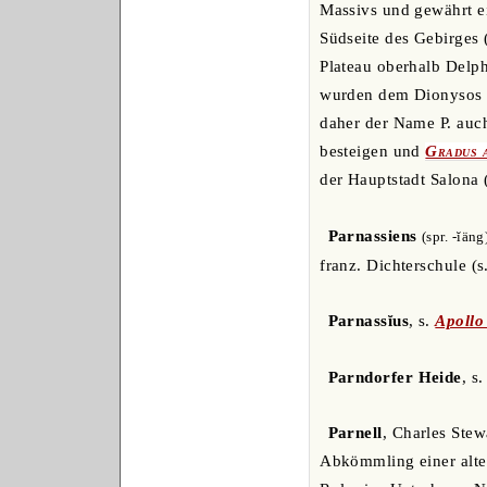
Massivs und gewährt e
Südseite des Gebirges
Plateau oberhalb Del
wurden dem Dionysos O
daher der Name P. auch
besteigen und
Gradus 
der Hauptstadt Salona
Parnassiens
(spr. -ĭäng
franz. Dichterschule (s
Parnassĭus
, s.
Apollo
Parndorfer Heide
, s
Parnell
, Charles Stew
Abkömmling einer alten