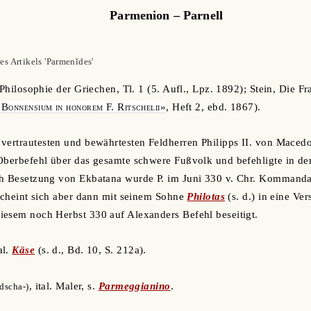
Parmenion – Parnell
s Artikels 'Parmenĭdes'
 Philosophie der Griechen, Tl. 1 (5. Aufl., Lpz. 1892); Stein, Die F
Bonnensium in honorem F. Ritschelii»
, Heft 2, ebd. 1867).
r vertrautesten und bewährtesten Feldherren Philipps II. von Maced
 Oberbefehl über das gesamte schwere Fußvolk und befehligte in d
ch Besetzung von Ekbatana wurde P. im Juni 330 v. Chr. Kommandan
 scheint sich aber dann mit seinem Sohne
Philotas
(s. d.) in eine Ve
iesem noch Herbst 330 auf Alexanders Befehl beseitigt.
tal.
Käse
(s. d., Bd. 10, S. 212a).
, ital. Maler, s.
Parmeggianino
.
idscha-)