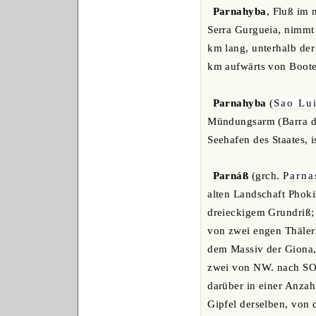
Parnahyba
, Fluß im 
Serra Gurgueia, nimmt
km lang, unterhalb der
km aufwärts von Boote
Parnahyba
(
Sao Lui
Mündungsarm (Barra de 
Seehafen des Staates,
Parnáß
(grch.
Parna
alten Landschaft Phoki
dreieckigem Grundriß;
von zwei engen Thäler
dem Massiv der Giona,
zwei von NW. nach SO.
darüber in einer Anzah
Gipfel derselben, von