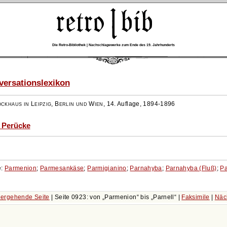
Die Retro-Bibliothek | Nachschlagewerke zum Ende des 19. Jahrhunderts
ersationslexikon
ockhaus in Leipzig, Berlin und Wien
,
14. Auflage, 1894-1896
- Perücke
e:
Parmenion
;
Parmesankäse
;
Parmigianino
;
Parnahyba
;
Parnahyba (Fluß)
;
P
ergehende Seite
| Seite 0923: von
Parmenion
bis
Parnell
|
Faksimile
|
Näc