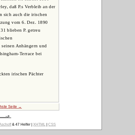
ey, daß P.s Verbleib an der
n sich auch die irischen
sitzung vom 6. Dez. 1890
31 blieben P. getreu
mischen
n seinen Anhängern und
alsingham-Terrace bei
ckten irischen Pächter
hste Seite →
 Aschoff
& 47 Helfer |
XHTML
|
CSS