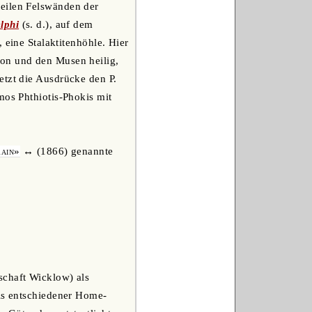
teilen Felswänden der
lphi
(s. d.), auf dem
, eine Stalaktitenhöhle. Hier
lon und den Musen heilig,
etzt die Ausdrücke den P.
mos Phthiotis-Phokis mit
rain»
↔ (1866) genannte
schaft Wicklow) als
als entschiedener Home-