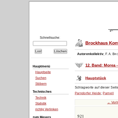
Schnellsuche:
Brockhaus Konv
Autorenkollektiv
,
F. A. Br
12. Band: Morea 
Hauptmenü
Hauptseite
Hauptstück
Suchen
Stöbern
Schlagworte auf dieser Seit
Technisches
Parndorfer Heide
;
Parnell
Technik
← Vorh
Statistik
richtig Verlinken
921
zum Meyers