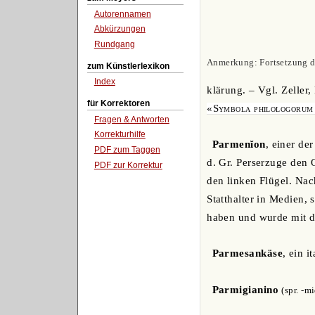
Autorennamen
Abkürzungen
Rundgang
Anmerkung: Fortsetzung de
zum Künstlerlexikon
Index
klärung. – Vgl. Zeller,
für Korrektoren
«Symbola philologorum 
Fragen & Antworten
Korrekturhilfe
Parmenĭon
, einer de
PDF zum Taggen
d. Gr. Perserzuge den
PDF zur Korrektur
den linken Flügel. Na
Statthalter in Medien,
haben und wurde mit d
Parmesankäse
, ein i
Parmigianino
(spr. -m