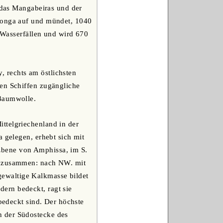
a das Mangabeiras und der
 Longa auf und mündet, 1040
n Wasserfällen und wird 670
y, rechts am östlichsten
nen Schiffen zugängliche
 Baumwolle.
ittelgriechenland in der
a gelegen, erhebt sich mit
Ebene von Amphissa, im S.
en zusammen: nach NW. mit
ewaltige Kalkmasse bildet
ern bedeckt, ragt sie
 bedeckt sind. Der höchste
n der Südostecke des