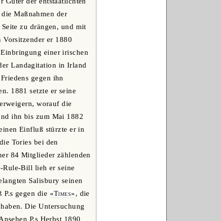
 Güter der entstaatlichten
gen die Maßnahmen der
r Seite zu drängen, und mit
en Vorsitzender er 1880
Einbringung einer irischen
r Landagitation in Irland
 Friedens gegen ihn
n. 1881 setzte er seine
verweigern, worauf die
und ihn bis zum Mai 1882
inen Einfluß stürzte er in
die Tories bei den
ner 84 Mitglieder zählenden
Rule-Bill lieh er seine
langten Salisbury seinen
ß P.s gegen die
«Times»
, die
u haben. Die Untersuchung
 Ansehen P.s Herbst 1890