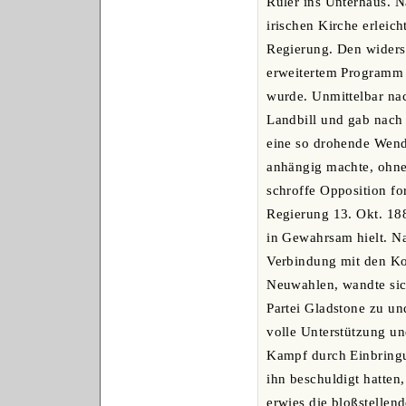
Ruler ins Unterhaus. N
irischen Kirche erleich
Regierung. Den widers
erweitertem Programm 
wurde. Unmittelbar na
Landbill und gab nach
eine so drohende Wend
anhängig machte, ohne 
schroffe Opposition fo
Regierung 13. Okt. 18
in Gewahrsam hielt. Na
Verbindung mit den Kon
Neuwahlen, wandte sich
Partei Gladstone zu un
volle Unterstützung un
Kampf durch Einbringu
ihn beschuldigt hatte
erwies die bloßstellen