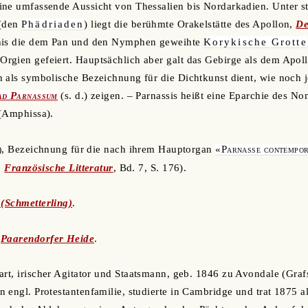
ine umfassende Aussicht von Thessalien bis Nordarkadien. Unter s
 (den
Phädriaden
) liegt die berühmte Orakelstätte des Apollon,
De
phis die dem Pan und den Nymphen geweihte
Korykische Grotte
rgien gefeiert. Hauptsächlich aber galt das Gebirge als dem Apol
 als symbolische Bezeichnung für die Dichtkunst dient, wie noch j
ad Parnassum
(s. d.) zeigen. – Parnassis heißt eine Eparchie des No
 (Amphissa).
, Bezeichnung für die nach ihrem Hauptorgan
«Parnasse contempo
)
.
Französische Litteratur
, Bd. 7, S. 176).
 (Schmetterling)
.
.
Paarendorfer Heide
.
art, irischer Agitator und Staatsmann, geb. 1846 zu Avondale (Graf
 engl. Protestantenfamilie, studierte in Cambridge und trat 1875 