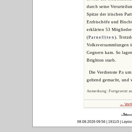
durch seine Verurteilu
Spitze der irischen Pa
Erzbischöfe und Bischö
erklärten 53 Mitgliede
(
Parnelliten
). Trotz
Volksversammlungen i
Gegnern kam. So lagen 
Brighton starb.
Die Verdienste P.s um
geltend gemacht, und 
Anmerkung: Fortgesetzt au
← Vorh
08.08.2026 09:56 | 1911/3 | Layou