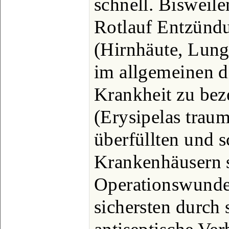
schnell. Bisweile
Rotlauf Entzünd
(Hirnhäute, Lunge
im allgemeinen di
Krankheit zu be
(Erysipelas traum
überfüllten und s
Krankenhäusern s
Operationswunden
sichersten durch 