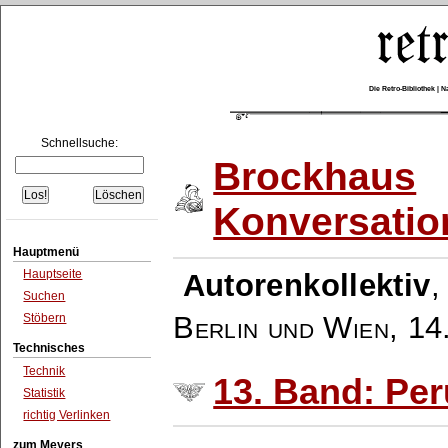
Die Retro-Bibliothek |
Schnellsuche:
Brockhaus
Konversatio
Hauptmenü
Hauptseite
Autorenkollektiv
Suchen
Berlin und Wien
,
14
Stöbern
Technisches
Technik
13. Band: Per
Statistik
richtig Verlinken
zum Meyers