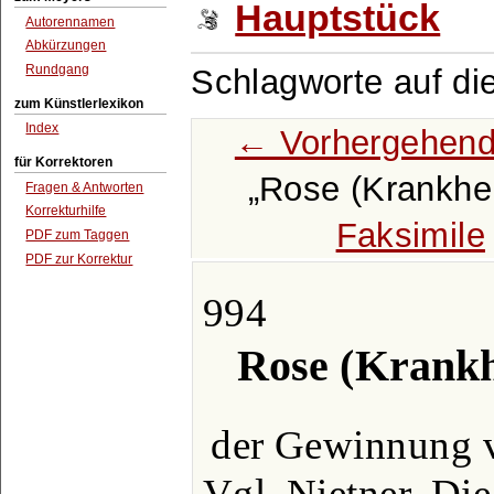
Hauptstück
Autorennamen
Abkürzungen
Rundgang
Schlagworte auf di
zum Künstlerlexikon
Index
← Vorhergehend
für Korrektoren
Rose (Krankhei
Fragen & Antworten
Korrekturhilfe
Faksimile
PDF zum Taggen
PDF zur Korrektur
994
Rose (Krankh
der Gewinnung
Vgl. Nietner, Die