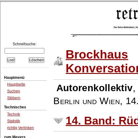
Die Retro-Bibliothek |
Schnellsuche:
Brockhaus
Konversatio
Hauptmenü
Hauptseite
Autorenkollektiv
Suchen
Berlin und Wien
,
14
Stöbern
Technisches
Technik
14. Band: Rü
Statistik
richtig Verlinken
zum Meyers