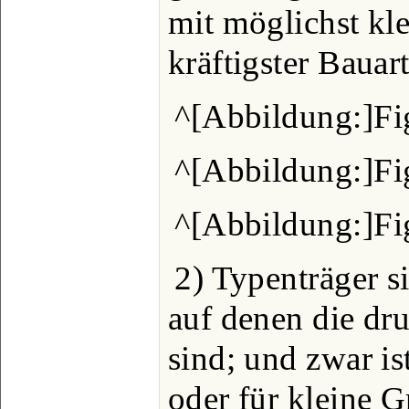
mit möglichst k
kräftigster Bauar
^[Abbildung:]Fig
^[Abbildung:]Fig
^[Abbildung:]Fig
2) Typenträger s
auf denen die dr
sind; und zwar is
oder für kleine 