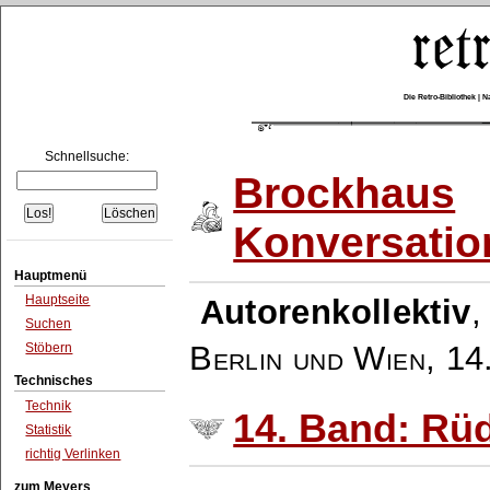
Die Retro-Bibliothek |
Schnellsuche:
Brockhaus
Konversatio
Hauptmenü
Hauptseite
Autorenkollektiv
Suchen
Berlin und Wien
,
14
Stöbern
Technisches
Technik
14. Band: Rü
Statistik
richtig Verlinken
zum Meyers