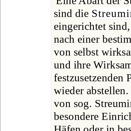
Eine Abart der 
sind die
Streumi
eingerichtet sind,
nach einer besti
von selbst wirk
und ihre Wirksam
festzusetzenden 
wieder abstellen
von sog. Streum
besondere Einric
Häfen oder in be