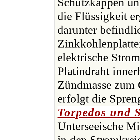
Schutzkappen und
die Flüssigkeit er
darunter befindl
Zinkkohlenplatten
elektrische Stro
Platindraht inner
Zündmasse zum G
erfolgt die Spren
Torpedos und 
Unterseeische M
in den Stromkreis