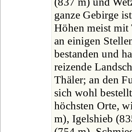
(837 m) und Wetz
ganze Gebirge ist
Höhen meist mit 
an einigen Stell
bestanden und ha
reizende Landsch
Thäler; an den F
sich wohl bestell
höchsten Orte, wi
m), Igelshieb (8
(754 m), Schmied