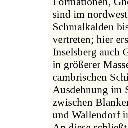
Formationen, Gne
sind im nordwestl
Schmalkalden bis
vertreten; hier e
Inselsberg auch G
in größerer Masse
cambrischen Schic
Ausdehnung im SO
zwischen Blanken
und Wallendorf i
An diese schließt