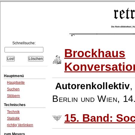
Die Retro-Bibliothek |
Schnellsuche:
Brockhaus
Konversatio
Hauptmenü
Hauptseite
Autorenkollektiv
Suchen
Berlin und Wien
,
14
Stöbern
Technisches
Technik
15. Band: Soc
Statistik
richtig Verlinken
zum Meyers