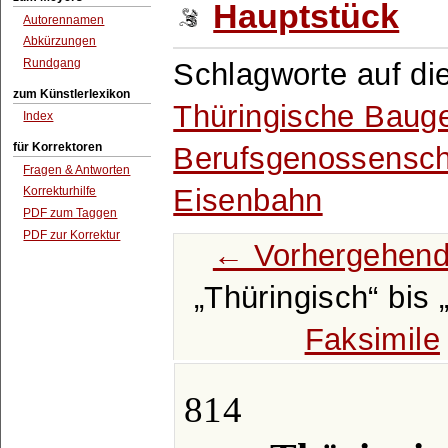
Hauptstück
Autorennamen
Abkürzungen
Rundgang
Schlagworte auf di
zum Künstlerlexikon
Thüringische Baug
Index
für Korrektoren
Berufsgenossensch
Fragen & Antworten
Eisenbahn
Korrekturhilfe
PDF zum Taggen
PDF zur Korrektur
← Vorhergehend
Thüringisch
bis
Faksimile
814