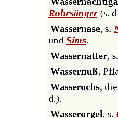
Wassernachtiga
Rohrsänger
(s. d
Wassernase
, s.
und
Sims
.
Wassernatter
, s
Wassernuß
, Pf
Wasserochs
, di
d.).
Wasserorgel
, s.