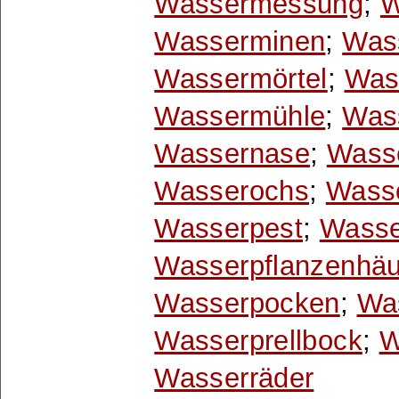
Wassermessung
;
W
Wasserminen
;
Was
Wassermörtel
;
Was
Wassermühle
;
Was
Wassernase
;
Wasse
Wasserochs
;
Wasse
Wasserpest
;
Wasse
Wasserpflanzenhäu
Wasserpocken
;
Wa
Wasserprellbock
;
W
Wasserräder