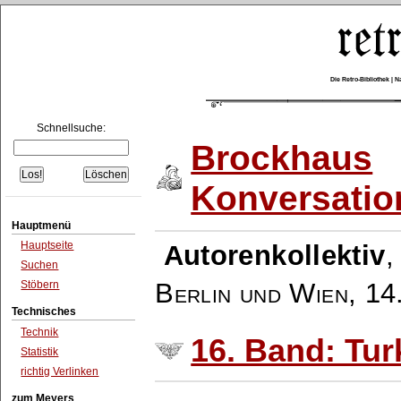
Die Retro-Bibliothek |
Schnellsuche:
Brockhaus
Konversatio
Hauptmenü
Hauptseite
Autorenkollektiv
Suchen
Berlin und Wien
,
14
Stöbern
Technisches
Technik
16. Band: Tur
Statistik
richtig Verlinken
zum Meyers