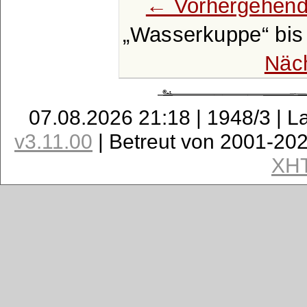
← Vorhergehend
Wasserkuppe
bi
Näc
07.08.2026 21:18 | 1948/3 | L
v3.11.00
| Betreut von 2001-20
XH