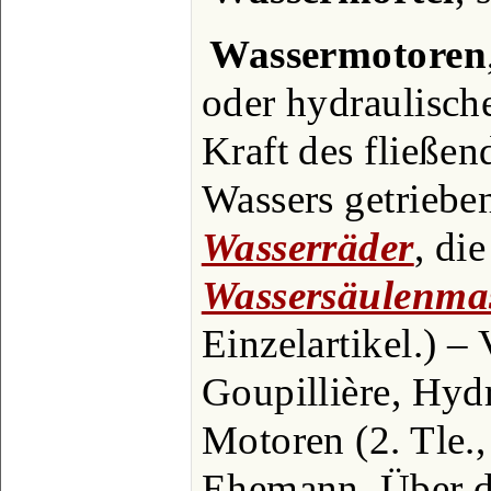
Wassermotoren
oder hydraulisch
Kraft des fließe
Wassers getriebe
Wasserräder
, di
Wassersäulenma
Einzelartikel.) –
Goupillière, Hyd
Motoren (2. Tle.
Ehemann, Über d