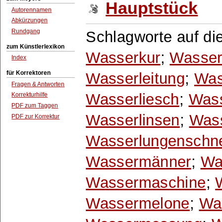
Hauptstück
Autorennamen
Abkürzungen
Rundgang
Schlagworte auf di
zum Künstlerlexikon
Wasserkur
;
Wasser
Index
für Korrektoren
Wasserleitung
;
Was
Fragen & Antworten
Wasserliesch
;
Wass
Korrekturhilfe
PDF zum Taggen
Wasserlinsen
;
Wass
PDF zur Korrektur
Wasserlungenschn
Wassermänner
;
Wa
Wassermaschine
;
Wassermelone
;
Wa