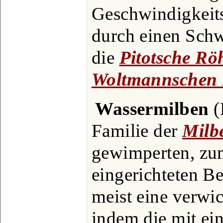
Geschwindigkeit
durch einen Sch
die
Pitotsche Rö
Woltmannschen 
Wassermilben
(
Familie der
Milb
gewimperten, z
eingerichteten Be
meist eine verwi
indem die mit ei