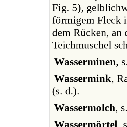
Fig. 5), gelblich
förmigem Fleck 
dem Rücken, an 
Teichmuschel sc
Wasserminen
, 
Wassermink
, R
(s. d.).
Wassermolch
, s
Wassermörtel
, 