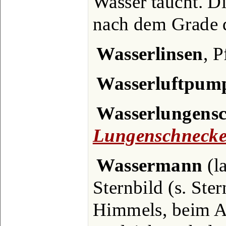
Wasser taucht. Di
nach dem Grade d
Wasserlinsen
, P
Wasserluftpum
Wasserlungens
Lungenschneck
Wassermann
(la
Sternbild (s. Ste
Himmels, beim Ar