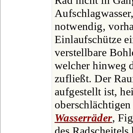
Rad nicht in Ga
Aufschlagwasser,
notwendig, vorha
Einlaufschütze ei
verstellbare Boh
welcher hinweg 
zufließt. Der Ra
aufgestellt ist, h
oberschlächtigen 
Wasserräder
, Fi
des Radscheitels