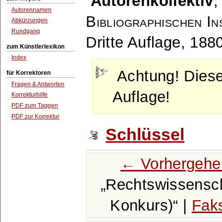
Autorenkollektiv
Autorennamen
Bibliographischen In
Abkürzungen
Rundgang
Dritte Auflage, 188
zum Künstlerlexikon
Index
Achtung! Dies
für Korrektoren
Fragen & Antworten
Auflage!
Korrekturhilfe
PDF zum Taggen
PDF zur Korrektur
Schlüssel
← Vorhergehe
Rechtswissensch
Konkurs)
|
Faks