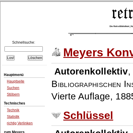
Die Retro-Bibliothek |
Schnellsuche:
Meyers Konv
Autorenkollektiv
Hauptmenü
Bibliographischen In
Hauptseite
Suchen
Vierte Auflage, 18
Stöbern
Technisches
Technik
Schlüssel
Statistik
richtig Verlinken
zum Meyers