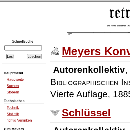
Die Retro-Bibliothek |
Schnellsuche:
Meyers Konv
Autorenkollektiv
Hauptmenü
Bibliographischen In
Hauptseite
Suchen
Vierte Auflage, 18
Stöbern
Technisches
Technik
Schlüssel
Statistik
richtig Verlinken
zum Meyers