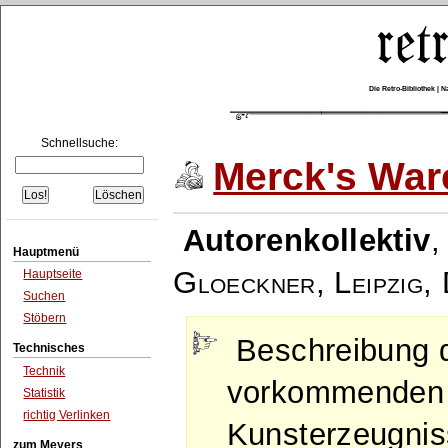
Die Retro-Bibliothek |
Schnellsuche:
Merck's War
Autorenkollektiv
Hauptmenü
Gloeckner, Leipzig
,
Hauptseite
Suchen
Stöbern
Beschreibung 
Technisches
Technik
vorkommenden 
Statistik
richtig Verlinken
Kunsterzeugnis
zum Meyers