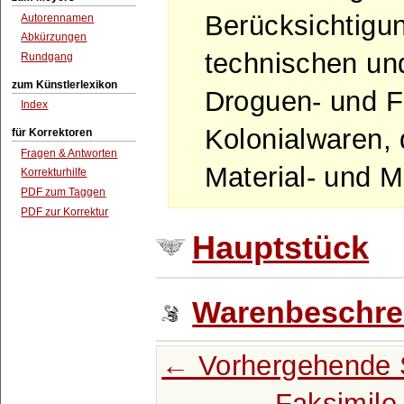
Berücksichtigu
Autorennamen
Abkürzungen
technischen und
Rundgang
zum Künstlerlexikon
Droguen- und F
Index
Kolonialwaren,
für Korrektoren
Fragen & Antworten
Material- und M
Korrekturhilfe
PDF zum Taggen
PDF zur Korrektur
Hauptstück
Warenbeschre
← Vorhergehende 
Faksimile