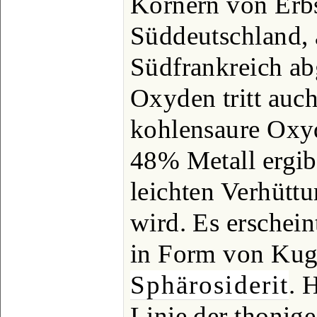
Körnern von Erb
Süddeutschland, 
Südfrankreich ab
Oxyden tritt auch
kohlensaure Oxyd
48% Metall ergib
leichten Verhütt
wird. Es erschein
in Form von Kuge
Sphärosiderit
. 
Linie der thonige