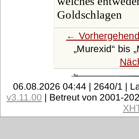
welches entweder
Goldschlagen
← Vorhergehend
Murexid
bis
Näc
06.08.2026 04:44 | 2640/1 | L
v3.11.00
| Betreut von 2001-20
XH