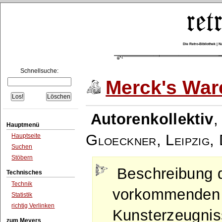
Die Retro-Bibliothek |
Schnellsuche:
Merck's War
Autorenkollektiv
Hauptmenü
Gloeckner, Leipzig
,
Hauptseite
Suchen
Stöbern
Beschreibung 
Technisches
Technik
vorkommenden 
Statistik
richtig Verlinken
Kunsterzeugnis
zum Meyers