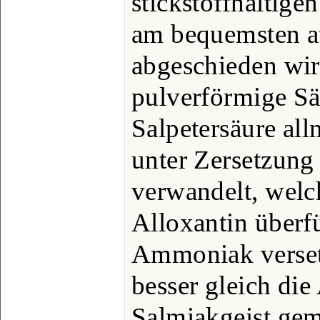
stickstoffhaltige
am bequemsten a
abgeschieden wir
pulverförmige Sä
Salpetersäure all
unter Zersetzung
verwandelt, welc
Alloxantin überfüh
Ammoniak versetz
besser gleich di
Salmiakgeist gem