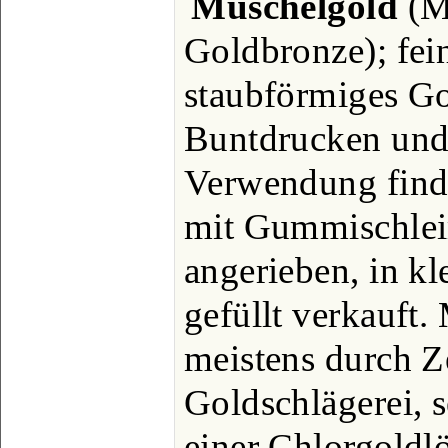
Muschelgold
(Ma
Goldbronze); fein
staubförmiges Go
Buntdrucken und 
Verwendung finde
mit Gummischlei
angerieben, in k
gefüllt verkauft.
meistens durch Ze
Goldschlägerei, 
einer Chlorgoldl