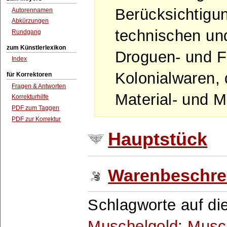
Berücksichtigu
Autorennamen
Abkürzungen
technischen und
Rundgang
zum Künstlerlexikon
Droguen- und F
Index
Kolonialwaren,
für Korrektoren
Fragen & Antworten
Material- und M
Korrekturhilfe
PDF zum Taggen
PDF zur Korrektur
Hauptstück
Warenbeschre
Schlagworte auf di
Muschelgold
;
Musc