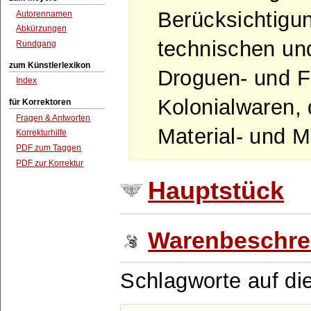
Berücksichtigu
Autorennamen
Abkürzungen
technischen und
Rundgang
zum Künstlerlexikon
Droguen- und F
Index
Kolonialwaren,
für Korrektoren
Fragen & Antworten
Material- und M
Korrekturhilfe
PDF zum Taggen
PDF zur Korrektur
Hauptstück
Warenbeschre
Schlagworte auf di