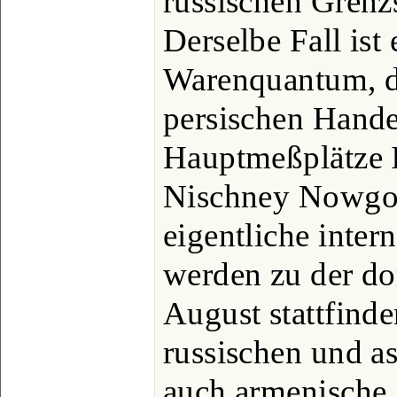
russischen Grenzs
Derselbe Fall ist
Warenquantum, da
persischen Handel
Hauptmeßplätze I
Nischney Nowgoro
eigentliche inter
werden zu der dor
August stattfind
russischen und a
auch armenische,