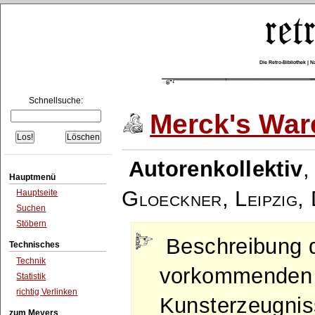
Die Retro-Bibliothek |
Schnellsuche:
Merck's War
Autorenkollektiv
Hauptmenü
Gloeckner, Leipzig
,
Hauptseite
Suchen
Stöbern
Beschreibung 
Technisches
Technik
vorkommenden 
Statistik
richtig Verlinken
Kunsterzeugnis
zum Meyers