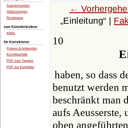
← Vorhergehe
Autorennamen
Abkürzungen
Einleitung
|
Fak
Rundgang
zum Künstlerlexikon
Index
10
für Korrektoren
Fragen & Antworten
E
Korrekturhilfe
PDF zum Taggen
PDF zur Korrektur
haben, so dass d
benutzt werden m
beschränkt man d
aufs Aeusserste,
oben angeführten