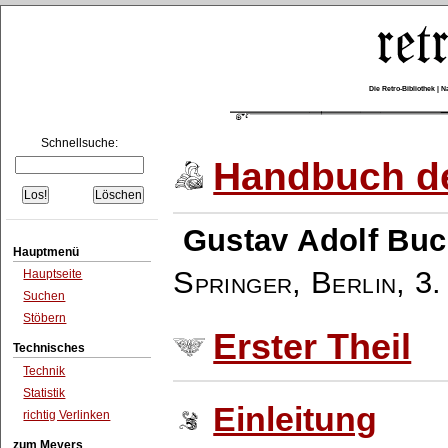
Die Retro-Bibliothek |
Schnellsuche:
Handbuch de
Gustav Adolf Buc
Hauptmenü
Springer, Berlin
,
3.
Hauptseite
Suchen
Stöbern
Erster Theil
Technisches
Technik
Statistik
Einleitung
richtig Verlinken
zum Meyers