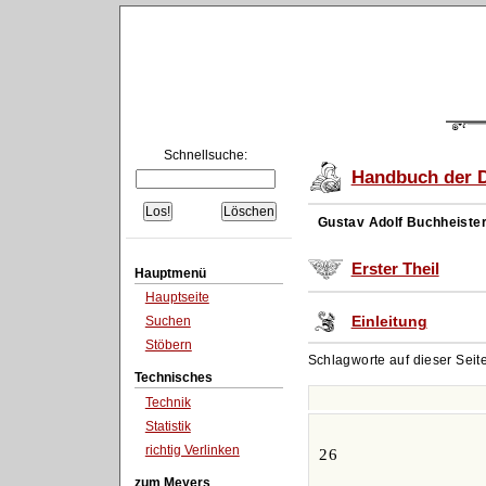
Schnellsuche:
Handbuch der D
Gustav Adolf Buchheiste
Erster Theil
Hauptmenü
Hauptseite
Einleitung
Suchen
Stöbern
Schlagworte auf dieser Seit
Technisches
Technik
Statistik
richtig Verlinken
26
zum Meyers