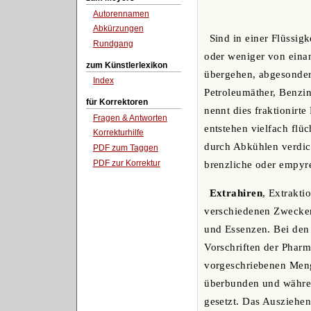
Autorennamen
Abkürzungen
Sind in einer Flüssig
Rundgang
oder weniger von einan
zum Künstlerlexikon
übergehen, abgesondert
Index
Petroleumäther, Benzi
für Korrektoren
nennt dies fraktionirt
Fragen & Antworten
entstehen vielfach flü
Korrekturhilfe
durch Abkühlen verdich
PDF zum Taggen
PDF zur Korrektur
brenzliche oder empyr
Extrahiren
, Extrakti
verschiedenen Zwecken
und Essenzen. Bei den 
Vorschriften der Pharm
vorgeschriebenen Menge
überbunden und währen
gesetzt. Das Ausziehen