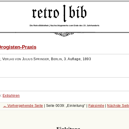
Die Retro-Bibliothek | Nachschlagewerke zum Ende des 19. Jahrhunderts
rogisten-Praxis
r
,
Verlag von Julius Springer, Berlin
,
3. Auflage, 1893
e:
Extrahiren
← Vorhergehende Seite
| Seite 0039:
Einleitung
|
Faksimile
|
Nächste Sei
Einleitung.