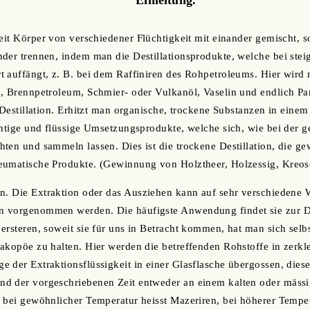
keit Körper von verschiedener Flüchtigkeit mit einander gemischt, s
der trennen, indem man die Destillationsprodukte, welche bei ste
 auffängt, z. B. bei dem Raffiniren des Rohpetroleums. Hier wird
n, Brennpetroleum, Schmier- oder Vulkanöl, Vaselin und endlich P
e Destillation. Erhitzt man organische, trockene Substanzen in ein
chtige und flüssige Umsetzungsprodukte, welche sich, wie bei der g
ten und sammeln lassen. Dies ist die trockene Destillation, die 
eumatische Produkte. (Gewinnung von Holztheer, Holzessig, Kreoso
on. Die Extraktion oder das Ausziehen kann auf sehr verschiedene
 vorgenommen werden. Die häufigste Anwendung findet sie zur Da
ersteren, soweit sie für uns in Betracht kommen, hat man sich selb
akopöe zu halten. Hier werden die betreffenden Rohstoffe in zerkl
 der Extraktionsflüssigkeit in einer Glasflasche übergossen, diese
d der vorgeschriebenen Zeit entweder an einem kalten oder mässi
 bei gewöhnlicher Temperatur heisst Mazeriren, bei höherer Temper