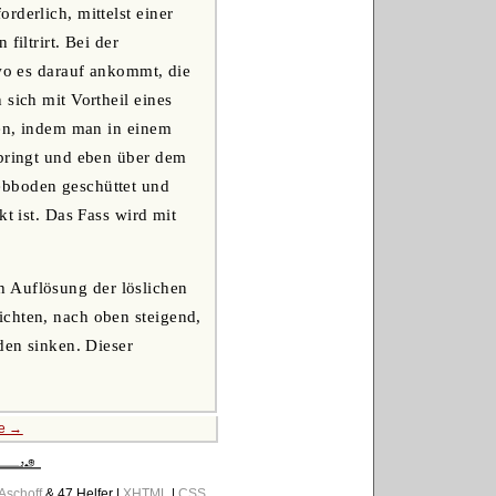
rderlich, mittelst einer
filtrirt. Bei der
 wo es darauf ankommt, die
sich mit Vortheil eines
len, indem man in einem
nbringt und eben über dem
ebboden geschüttet und
t ist. Das Fass wird mit
h Auflösung der löslichen
ichten, nach oben steigend,
den sinken. Dieser
te →
 Aschoff
& 47 Helfer |
XHTML
|
CSS