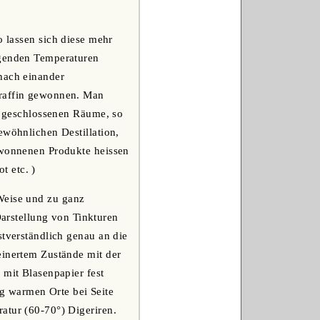
o lassen sich diese mehr
igenden Temperaturen
 nach einander
araffin gewonnen. Man
em geschlossenen Räume, so
ewöhnlichen Destillation,
gewonnenen Produkte heissen
t etc. )
 Weise und zu ganz
rstellung von Tinkturen
stverständlich genau an die
einertem Zustände mit der
 mit Blasenpapier fest
g warmen Orte bei Seite
atur (60-70°) Digeriren.