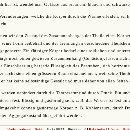
führbar ist, wendet man Gefässe aus braunem, blauem und schwarze
Veränderungen, welche die Körper durch die Wärme erleiden, sei h
cht.
nen wir den Zustand des Zusammenhanges der Theile eines Körpers.
 seine Form beibehält und der Trennung in verschiedene Theilche
gegensetzt. Ein flüssiger Körper bedarf einer seitlichen und untere
dings noch einen gewissen Zusammenhang (Cohäsion), lassen sich a
 Einschliessung hat jede Flüssigkeit das Bestreben, sich horizontal
r sucht stets einen grösseren Raum einzunehmen, weil seine Theil
 er hat keine selbständige Gestalt und muss daher von allen Seiten
 werden verändert durch die Temperatur und durch Druck. Ein und
ren fest, flüssig und gasförmig sein, z. B. das Wasser ist fest unte
 Umgekehrt können gasförmige Körper, z. B. Kohlensäure, durch D
esten Aggregatzustand übergeführt werden.
← Vorhergehende Seite
| Seite 0047:
Einleitung
|
Faksimile
|
Nächste Sei