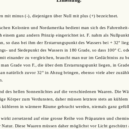
n mit minus (-), diejenigen über Null mit plus (+) bezeichnet.
ischen Kolonien und Nordamerika bedient man sich des Fahrenheit
 einem ganz andern Prinzip eingerichtet ist. F. nahm als Nullpunk
n, so dass bei ihm der Erstarrungspunkt des Wassers bei + 32° liegt
gs- und Siedepunkt des Wassers in 180 Grade, so dass 100° C. ode
mit einander zu vergleichen, braucht man nur im Gedächtniss zu be
ll man Grade von F., die über dem Erstarrungspunkt liegen, in Grad
n natürlich zuvor 32° in Abzug bringen, ebenso viele aber zuzähl
n.
nd des hellen Sonnenlichtes auf die verschiedenen Waaren. Die Wä
htige Körper zum Verdunsten, daher müssen letztere stets an kühlem
s kühleren in wärmere Räume gebracht werden, niemals ganz gefüll
t wirkt zersetzend auf eine grosse Reihe von Präparaten und chemi
r Natur. Diese Waaren müssen daher möglichst vor Licht geschützt