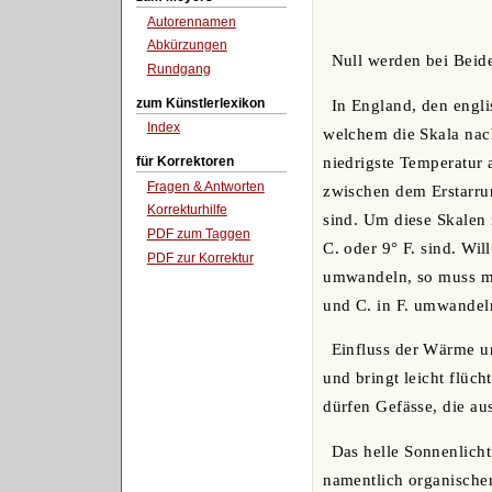
Autorennamen
Abkürzungen
Null werden bei Beide
Rundgang
zum Künstlerlexikon
In England, den engl
Index
welchem die Skala nach
niedrigste Temperatur a
für Korrektoren
Fragen & Antworten
zwischen dem Erstarrun
Korrekturhilfe
sind. Um diese Skalen 
PDF zum Taggen
C. oder 9° F. sind. Wi
PDF zur Korrektur
umwandeln, so muss ma
und C. in F. umwandel
Einfluss der Wärme u
und bringt leicht flüc
dürfen Gefässe, die au
Das helle Sonnenlich
namentlich organische