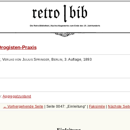
Die Retro-Bibliothek | Nachschlagewerke zum Ende des 19. Jahrhunderts
rogisten-Praxis
r
,
Verlag von Julius Springer, Berlin
,
3. Auflage, 1893
e:
Aggregatzustand
← Vorhergehende Seite
| Seite 0047:
Einleitung
|
Faksimile
|
Nächste Sei
Einleitung.