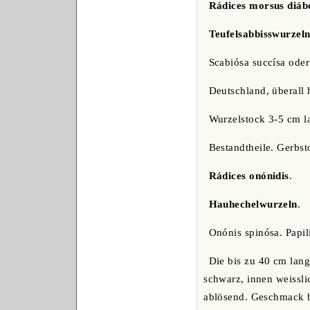
Rádices morsus diábo
Teufelsabbisswurzel
Scabiósa succísa oder
Deutschland, überall 
Wurzelstock 3-5 cm l
Bestandtheile. Gerbst
Rádices onónidis
.
Hauhechelwurzeln
.
Onónis spinósa. Papil
Die bis zu 40 cm lang
schwarz, innen weisslic
ablösend. Geschmack bi