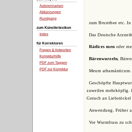
Autorennamen
Abkürzungen
Rundgang
zum Brustthee etc. In
zum Künstlerlexikon
Index
Das Deutsche Arzneib
für Korrektoren
Rádices meu
oder mei
Fragen & Antworten
Korrekturhilfe
Bärenwurzeln
, Bäre
PDF zum Taggen
PDF zur Korrektur
Meum athamánticum. U
Geschöpfte Hauptwurze
zuweilen mehrköpfig. F
Geruch an Liebstöckel 
Anwendung. Früher als
Vor Wurmfrass zu sch