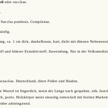
li
oder succísae.
n
.
 Succísa praténsis. Compósitae.
häufig.
ang, ca. 1 cm dick, dunkelbraun, hart, dicht mit dünnen Nebenwurz
off und bitterer Extraktivstoff. Anwendung. Nur in der Volksmedizi
ionacéae. Deutschland, dürre Felder und Haiden.
e Wurzel ist fingerdick, meist der Länge nach gespalten, zäh, faser
h, porös. Holzkörper meist einseitig entwickelt mit breiten Markstra
tter adstringirend.