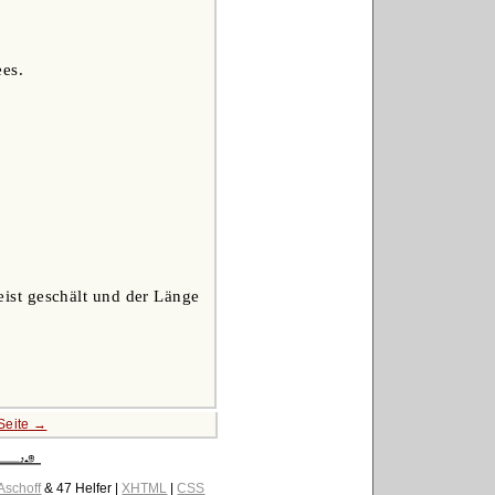
ees.
ist geschält und der Länge
Seite →
 Aschoff
& 47 Helfer |
XHTML
|
CSS