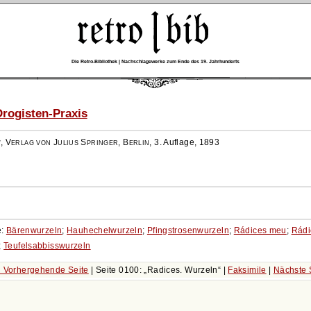
Die Retro-Bibliothek | Nachschlagewerke zum Ende des 19. Jahrhunderts
rogisten-Praxis
r
,
Verlag von Julius Springer, Berlin
,
3. Auflage, 1893
e:
Bärenwurzeln
;
Hauhechelwurzeln
;
Pfingstrosenwurzeln
;
Rádices meu
;
Rádi
;
Teufelsabbisswurzeln
 Vorhergehende Seite
| Seite 0100:
Radices. Wurzeln
|
Faksimile
|
Nächste 