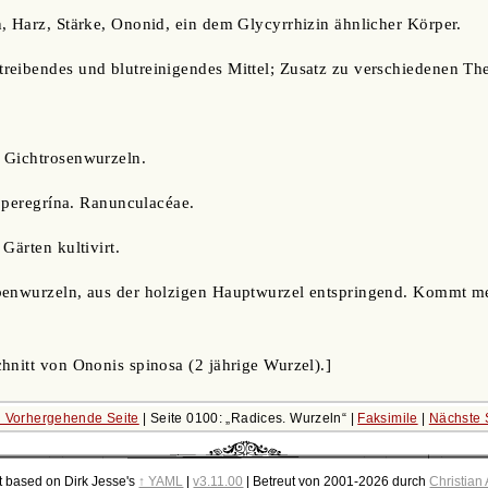
, Harz, Stärke, Ononid, ein dem Glycyrrhizin ähnlicher Körper.
reibendes und blutreinigendes Mittel; Zusatz zu verschiedenen Th
, Gichtrosenwurzeln.
. peregrína. Ranunculacéae.
Gärten kultivirt.
benwurzeln, aus der holzigen Hauptwurzel entspringend. Kommt me
hnitt von Ononis spinosa (2 jährige Wurzel).]
 Vorhergehende Seite
| Seite 0100:
Radices. Wurzeln
|
Faksimile
|
Nächste 
t based on Dirk Jesse's
↑ YAML
|
v3.11.00
| Betreut von 2001-2026 durch
Christian