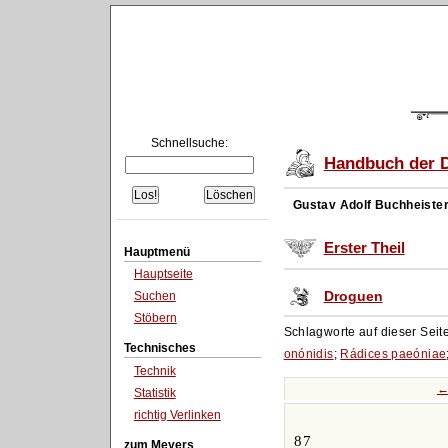
Schnellsuche:
Handbuch der D
Gustav Adolf Buchheiste
Erster Theil
Hauptmenü
Hauptseite
Droguen
Suchen
Stöbern
Schlagworte auf dieser Seit
Technisches
onónidis
;
Rádices paeóniae
Technik
←
Statistik
richtig Verlinken
87
zum Meyers