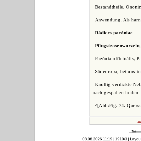
Bestandtheile. Ononin
Anwendung. Als harnt
Rádices paeóniae
.
Pfingstrosenwurzeln
Paeónia officinális, P
Südeuropa, bei uns in 
Knollig verdickte Ne
nach gespalten in den
^[Abb:Fig. 74. Quersc
←
08.08.2026 11:19 | 1910/3 | Layou