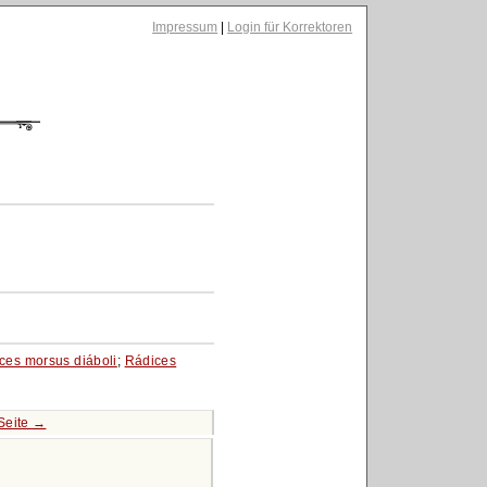
Impressum
|
Login für Korrektoren
ces morsus diáboli
;
Rádices
Seite →