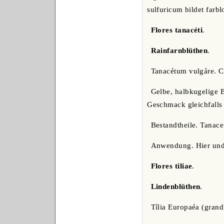
sulfuricum bildet farbl
Flores tanacéti
.
Rainfarnblüthen
.
Tanacétum vulgáre. C
Gelbe, halbkugelige 
Geschmack gleichfalls 
Bestandtheile. Tanace
Anwendung. Hier und 
Flores tiliae
.
Lindenblüthen
.
Tília Europaéa (grandi