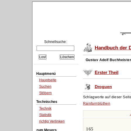
Schnellsuche:
Handbuch der D
Gustav Adolf Buchheiste
Erster Theil
Hauptmenü
Hauptseite
Droguen
Suchen
Stöbern
Schlagworte auf dieser Seit
Technisches
Rainfarnblüthen
Technik
Statistik
richtig Verlinken
165
zum Meyers