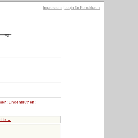
Impressum
|
Login für Korrektoren
umen
;
Lindenblüthen
;
eite →