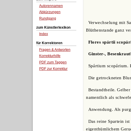
Autorennamen
Abkürzungen
Rundgang
Verwechselung mit S
zum Künstlerlexikon
Blüthenstande ganz ve
Index
Flores spártii scopár
für Korrektoren
Fragen & Antworten
Ginster-, Besenkrau
Korrekturhilfe
PDF zum Taggen
Spártium scopárium. 
PDF zur Korrektur
Die getrockneten Blu
Bestandtheile. Gelber
namentlich als schwefe
Anwendung. Als purgi
Das reine Spartein ist
eigenthümlichem Geruch