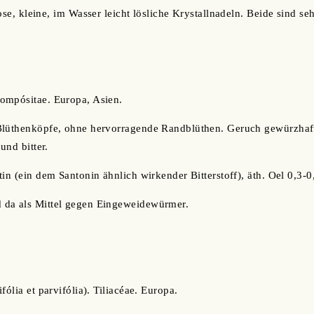
ose, kleine, im Wasser leicht lösliche Krystallnadeln. Beide sind seh
ompósitae. Europa, Asien.
Blüthenköpfe, ohne hervorragende Randblüthen. Geruch gewürzhaft
und bitter.
tin (ein dem Santonin ähnlich wirkender Bitterstoff), äth. Oel 0,3-0
da als Mittel gegen Eingeweidewürmer.
fólia et parvifólia). Tiliacéae. Europa.