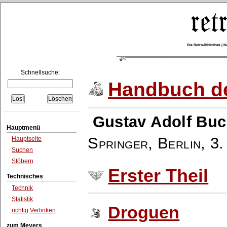
Die Retro-Bibliothek |
Schnellsuche:
Handbuch de
Gustav Adolf Buc
Hauptmenü
Springer, Berlin
,
3.
Hauptseite
Suchen
Stöbern
Erster Theil
Technisches
Technik
Statistik
Droguen
richtig Verlinken
zum Meyers