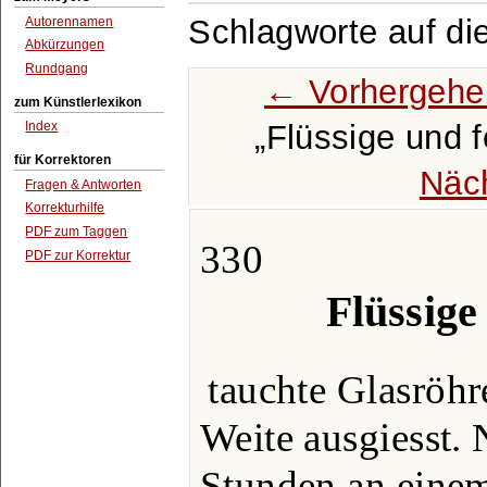
Schlagworte auf di
Autorennamen
Abkürzungen
Rundgang
← Vorhergehe
zum Künstlerlexikon
Flüssige und f
Index
für Korrektoren
Näc
Fragen & Antworten
Korrekturhilfe
PDF zum Taggen
330
PDF zur Korrektur
Flüssige 
tauchte Glasröhr
Weite ausgiesst.
Stunden an einem