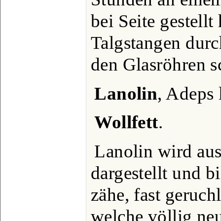
bei Seite gestell
Talgstangen durc
den Glasröhren s
Lanolin
, Adeps 
Wollfett
.
Lanolin wird aus
dargestellt und b
zähe, fast geruch
welche völlig neut