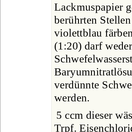
Lackmuspapier ge
berührten Stellen
violettblau färb
(1:20) darf wede
Schwefelwasserst
Baryumnitratlös
verdünnte Schwef
werden.
5 ccm dieser wäs
Trpf. Eisenchlor