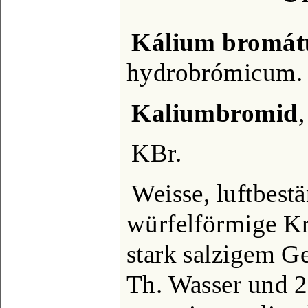
Kálium bromá
hydrobrómicum.
Kaliumbromid
KBr.
Weisse, luftbestä
würfelförmige Kr
stark salzigem G
Th. Wasser und 2