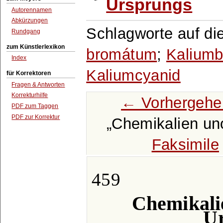
Ursprungs
Autorennamen
Abkürzungen
Schlagworte auf di
Rundgang
zum Künstlerlexikon
bromátum
;
Kaliumb
Index
Kaliumcyanid
für Korrektoren
Fragen & Antworten
Korrekturhilfe
← Vorhergehe
PDF zum Taggen
PDF zur Korrektur
Chemikalien un
Faksimile
459
Chemikali
Ur