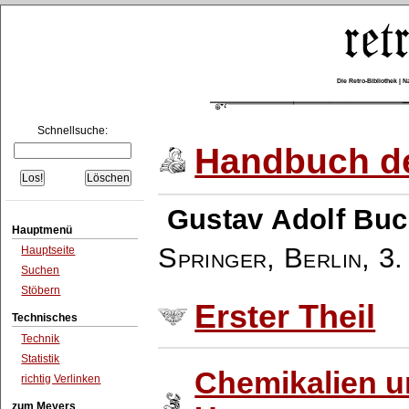
Die Retro-Bibliothek |
Schnellsuche:
Handbuch de
Gustav Adolf Buc
Hauptmenü
Springer, Berlin
,
3.
Hauptseite
Suchen
Stöbern
Erster Theil
Technisches
Technik
Statistik
Chemikalien 
richtig Verlinken
zum Meyers