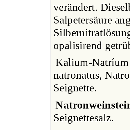
verändert. Diese
Salpetersäure ang
Silbernitratlösun
opalisirend getrü
Kalium-Natríum t
natronatus, Natro
Seignette.
Natronweinstei
Seignettesalz.