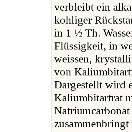
verbleibt ein alka
kohliger Rückstan
in 1 ½ Th. Wasser
Flüssigkeit, in w
weissen, krystall
von Kaliumbitartr
Dargestellt wird
Kaliumbitartrat m
Natriumcarbonat
zusammenbringt 