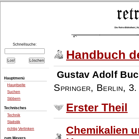
Die Retro-Bibliothek |
Schnellsuche:
Handbuch de
Gustav Adolf Buc
Hauptmenü
Springer, Berlin
,
3.
Hauptseite
Suchen
Stöbern
Erster Theil
Technisches
Technik
Statistik
Chemikalien 
richtig Verlinken
zum Meyers