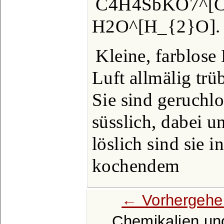
C4H4SbKO7^[C
H2O^[H_{2}O].
Kleine, farblose 
Luft allmälig trü
Sie sind geruchl
süsslich, dabei 
löslich sind sie 
kochendem
← Vorhergehe
Chemikalien un