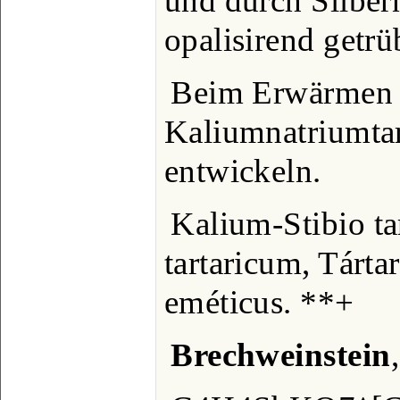
und durch Silber
opalisirend getrü
Beim Erwärmen m
Kaliumnatriumta
entwickeln.
Kalium-Stibio ta
tartaricum, Tártar
eméticus. **+
Brechweinstein