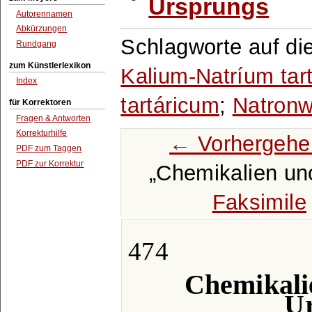
Ursprungs
Autorennamen
Abkürzungen
Schlagworte auf di
Rundgang
zum Künstlerlexikon
Kalium-Natríum tar
Index
tartáricum
;
Natronw
für Korrektoren
Fragen & Antworten
Korrekturhilfe
← Vorhergehe
PDF zum Taggen
PDF zur Korrektur
Chemikalien un
Faksimile
474
Chemikali
Ur