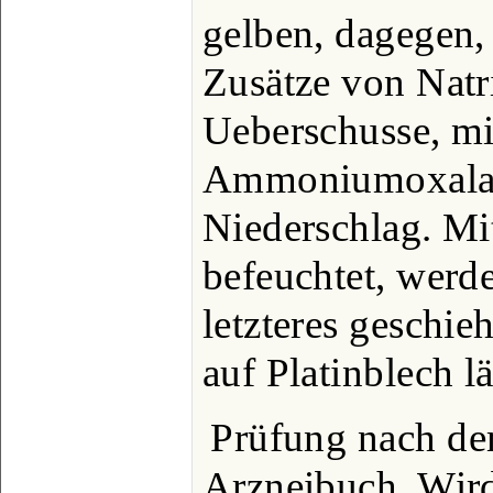
gelben, dagegen,
Zusätze von Natr
Ueberschusse, mi
Ammoniumoxalat
Niederschlag. Mit
befeuchtet, werd
letzteres geschie
auf Platinblech l
Prüfung nach d
Arzneibuch. Wir