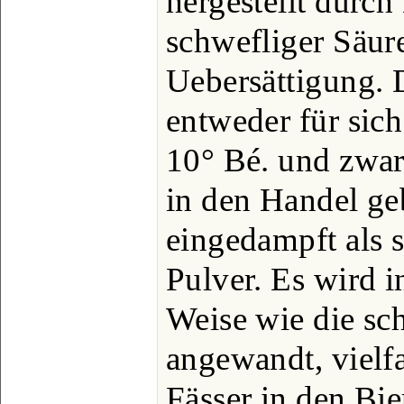
hergestellt durch
schwefliger Säur
Uebersättigung. 
entweder für sich
10° Bé. und zwar
in den Handel ge
eingedampft als 
Pulver. Es wird i
Weise wie die sc
angewandt, vielf
Fässer in den Bie