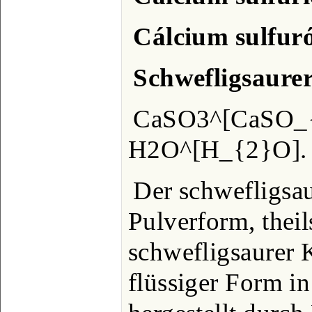
Cálcium sulfur
Schwefligsaure
CaSO3^[CaSO_{
H2O^[H_{2}O].
Der schwefligsau
Pulverform, theil
schwefligsaurer 
flüssiger Form i