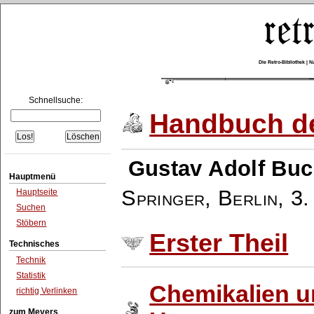
Die Retro-Bibliothek |
Schnellsuche:
Handbuch de
Gustav Adolf Buc
Hauptmenü
Springer, Berlin
,
3.
Hauptseite
Suchen
Stöbern
Erster Theil
Technisches
Technik
Statistik
Chemikalien 
richtig Verlinken
zum Meyers