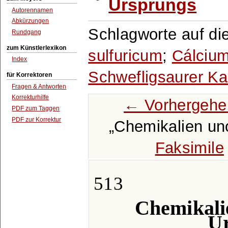
Ursprungs
Autorennamen
Abkürzungen
Schlagworte auf di
Rundgang
zum Künstlerlexikon
sulfuricum
;
Cálcium
Index
Schwefligsaurer Ka
für Korrektoren
Fragen & Antworten
Korrekturhilfe
← Vorhergehe
PDF zum Taggen
PDF zur Korrektur
Chemikalien un
Faksimile
513
Chemikali
Ur