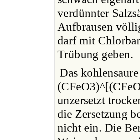
verdünnter Salzs
Aufbrausen völli
darf mit Chlorba
Trübung geben.
Das kohlensaure
(CFeO3)^[(CFeO_{
unzersetzt trocken
die Zersetzung b
nicht ein. Die Be