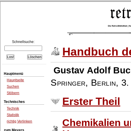
Die Retro-Bibliothek |
Schnellsuche:
Handbuch de
Gustav Adolf Buc
Hauptmenü
Springer, Berlin
,
3.
Hauptseite
Suchen
Stöbern
Erster Theil
Technisches
Technik
Statistik
Chemikalien 
richtig Verlinken
zum Meyers