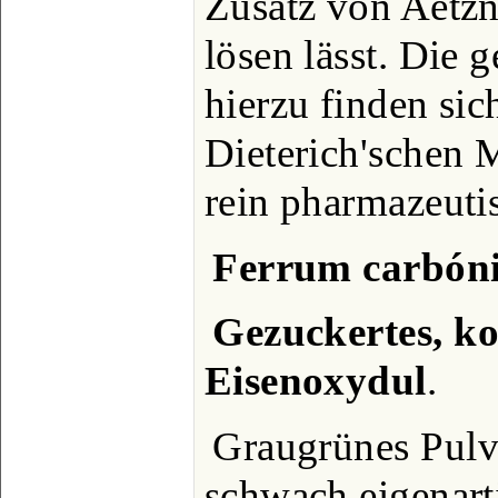
Zusatz von Aetzn
lösen lässt. Die 
hierzu finden sic
Dieterich'schen 
rein pharmazeutis
Ferrum carbón
Gezuckertes, k
Eisenoxydul
.
Graugrünes Pulv
schwach eigenar