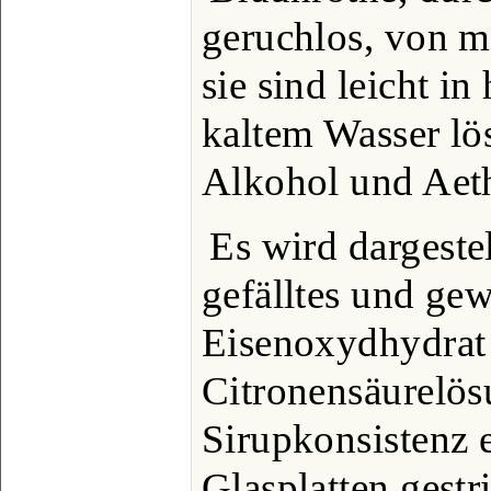
geruchlos, von 
sie sind leicht i
kaltem Wasser lös
Alkohol und Aeth
Es wird dargeste
gefälltes und ge
Eisenoxydhydrat 
Citronensäurelösu
Sirupkonsistenz 
Glasplatten gestr