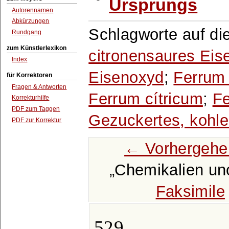
Ursprungs
Autorennamen
Abkürzungen
Schlagworte auf di
Rundgang
zum Künstlerlexikon
citronensaures Eis
Index
Eisenoxyd
;
Ferrum
für Korrektoren
Fragen & Antworten
Ferrum cítricum
;
Fe
Korrekturhilfe
PDF zum Taggen
Gezuckertes, kohl
PDF zur Korrektur
← Vorhergehe
Chemikalien un
Faksimile
529