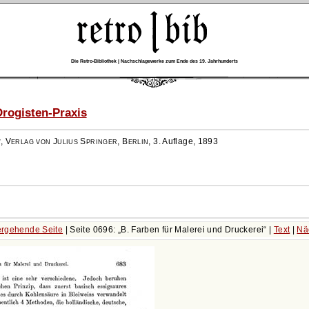
Die Retro-Bibliothek | Nachschlagewerke zum Ende des 19. Jahrhunderts
rogisten-Praxis
r
,
Verlag von Julius Springer, Berlin
,
3. Auflage, 1893
rgehende Seite
| Seite 0696:
B. Farben für Malerei und Druckerei
|
Text
|
Nä