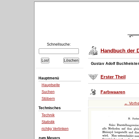
Schnellsuche:
Handbuch der D
Gustav Adolf Buchheiste
Erster Theil
Hauptmenü
Hauptseite
Farbwaaren
Suchen
Stöbern
← Vorhe
Technisches
Technik
Statistik
richtig Verlinken
zum Meyers