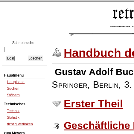
Die Retro-Bibliothek |
Schnellsuche:
Handbuch de
Gustav Adolf Buc
Hauptmenü
Springer, Berlin
,
3.
Hauptseite
Suchen
Stöbern
Erster Theil
Technisches
Technik
Statistik
Geschäftliche 
richtig Verlinken
zum Meyers