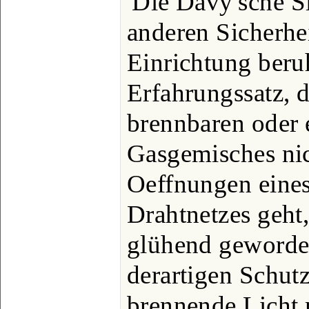
Die Davy'sche Si
anderen Sicherhe
Einrichtung ber
Erfahrungssatz, 
brennbaren oder 
Gasgemisches nic
Oeffnungen eine
Drahtnetzes geht,
glühend geworden
derartigen Schut
brennende Licht 