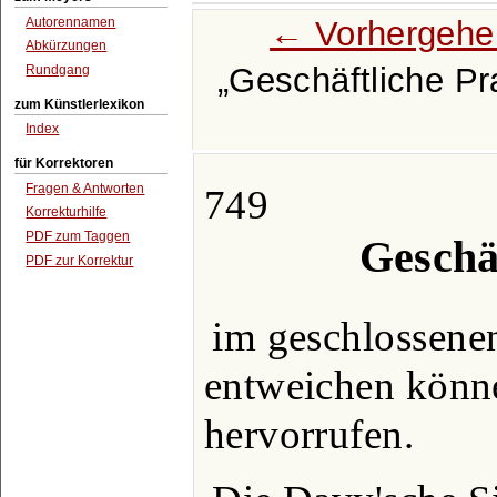
← Vorhergehe
Autorennamen
Abkürzungen
Geschäftliche Pr
Rundgang
zum Künstlerlexikon
Index
für Korrektoren
Fragen & Antworten
749
Korrekturhilfe
PDF zum Taggen
Geschäf
PDF zur Korrektur
im geschlossene
entweichen könne
hervorrufen.