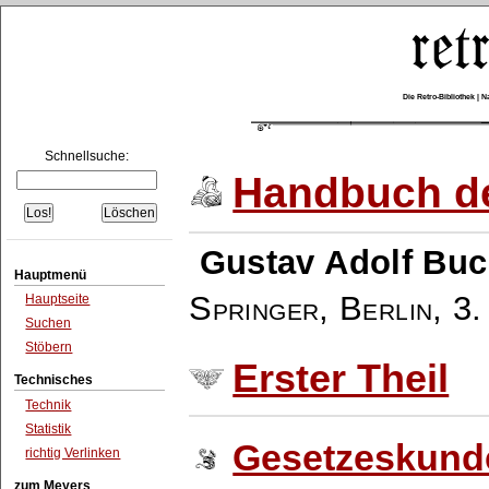
Die Retro-Bibliothek |
Schnellsuche:
Handbuch de
Gustav Adolf Buc
Hauptmenü
Springer, Berlin
,
3.
Hauptseite
Suchen
Stöbern
Erster Theil
Technisches
Technik
Statistik
Gesetzeskund
richtig Verlinken
zum Meyers