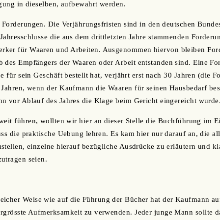
agung in dieselben, aufbewahrt werden.
r Forderungen. Die Verjährungsfristen sind in den deutschen Bunde
Jahresschlusse die aus dem drittletzten Jahre stammenden Forderu
rker für Waaren und Arbeiten. Ausgenommen hiervon bleiben For
b des Empfängers der Waaren oder Arbeit entstanden sind. Eine F
e für sein Geschäft bestellt hat, verjährt erst nach 30 Jahren (die F
 Jahren, wenn der Kaufmann die Waaren für seinen Hausbedarf beste
n vor Ablauf des Jahres die Klage beim Gericht eingereicht wurde
weit führen, wollten wir hier an dieser Stelle die Buchführung im E
uss die praktische Uebung lehren. Es kam hier nur darauf an, die a
stellen, einzelne hierauf bezügliche Ausdrücke zu erläutern und kl
utragen seien.
gleicher Weise wie auf die Führung der Bücher hat der Kaufmann auf
rgrösste Aufmerksamkeit zu verwenden. Jeder junge Mann sollte da