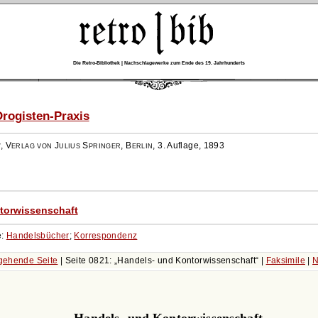
Die Retro-Bibliothek | Nachschlagewerke zum Ende des 19. Jahrhunderts
rogisten-Praxis
r
,
Verlag von Julius Springer, Berlin
,
3. Auflage, 1893
torwissenschaft
e:
Handelsbücher
;
Korrespondenz
gehende Seite
| Seite 0821:
Handels- und Kontorwissenschaft
|
Faksimile
|
N
Handels- und Kontorwissenschaft.