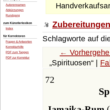
Handverkaufsart
Autorennamen
Abkürzungen
Rundgang
Zubereitunge
zum Künstlerlexikon
Index
für Korrektoren
Schlagworte auf di
Fragen & Antworten
Korrekturhilfe
← Vorhergehe
PDF zum Taggen
PDF zur Korrektur
Spirituosen
|
Fa
72
Sp
Jamaika-Rum
(