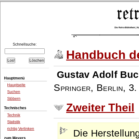
Die Retro-Bibliothek |
Schnellsuche:
Handbuch de
Gustav Adolf Buc
Hauptmenü
Springer, Berlin
,
3.
Hauptseite
Suchen
Stöbern
Zweiter Theil
Technisches
Technik
Statistik
richtig Verlinken
Die Herstellun
zum Meyers