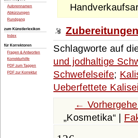
Handverkaufsart
Autorennamen
Abkürzungen
Rundgang
Zubereitunge
zum Künstlerlexikon
Index
für Korrektoren
Schlagworte auf di
Fragen & Antworten
und jodhaltige Schw
Korrekturhilfe
PDF zum Taggen
Schwefelseife
;
Kali
PDF zur Korrektur
Ueberfettete Kalise
← Vorhergehe
Kosmetika
|
Fa