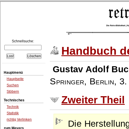
Die Retro-Bibliothek |
Schnellsuche:
Handbuch de
Gustav Adolf Buc
Hauptmenü
Springer, Berlin
,
3.
Hauptseite
Suchen
Stöbern
Zweiter Theil
Technisches
Technik
Statistik
richtig Verlinken
Die Herstellun
zum Meyers