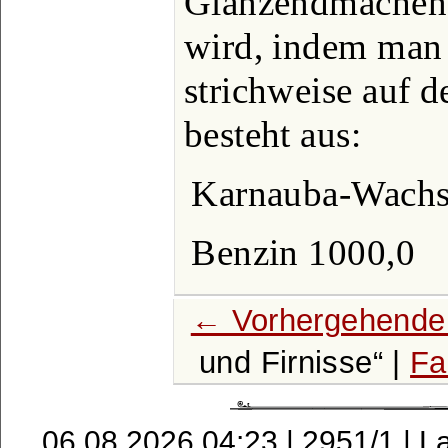
Glänzendmachen d
wird, indem man 
strichweise auf d
besteht aus:
Karnauba-Wachs
Benzin 1000,0
← Vorhergehende 
und Firnisse
|
Fa
06.08.2026 04:23 | 2951/1 | L