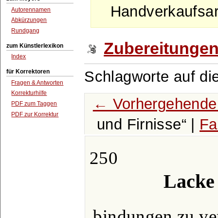
Handverkaufsart
Autorennamen
Abkürzungen
Rundgang
Zubereitunge
zum Künstlerlexikon
Index
für Korrektoren
Schlagworte auf di
Fragen & Antworten
Korrekturhilfe
← Vorhergehende 
PDF zum Taggen
PDF zur Korrektur
und Firnisse
|
Fa
250
Lacke 
bindungen zu ve