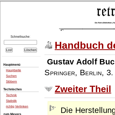
Die Retro-Bibliothek |
Schnellsuche:
Handbuch de
Gustav Adolf Buc
Hauptmenü
Springer, Berlin
,
3.
Hauptseite
Suchen
Stöbern
Zweiter Theil
Technisches
Technik
Statistik
richtig Verlinken
Die Herstellun
zum Meyers