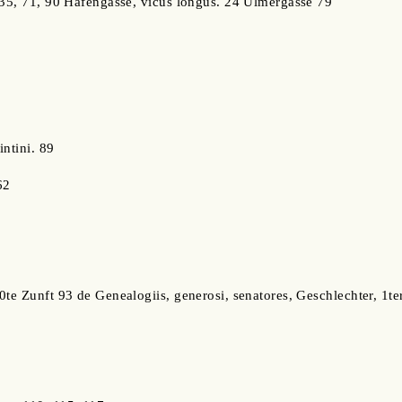
 35, 71, 90 Hafengasse, vicus longus. 24 Ulmergasse 79
intini. 89
62
0te Zunft 93 de Genealogiis, generosi, senatores, Geschlechter, 1te