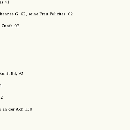
es 41
hannes G. 62, seine Frau Felicitas. 62
 Zunft. 92
 Zunft 83, 92
4
 2
r an der Ach 130