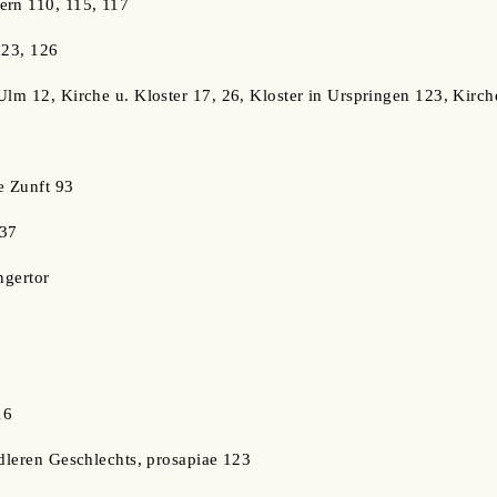
ern 110, 115, 117
123, 126
Ulm 12, Kirche u. Kloster 17, 26, Kloster in Urspringen 123, Kirch
e Zunft 93
137
ngertor
16
edleren Geschlechts, prosapiae 123