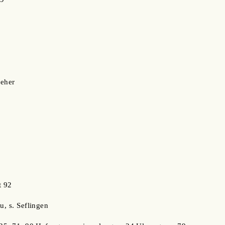
reher
t 92
u, s. Seflingen