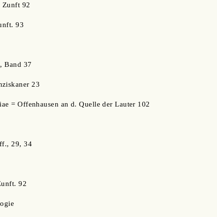
e Zunft 92
unft. 93
t, Band 37
nziskaner 23
tiae = Offenhausen an d. Quelle der Lauter 102
f., 29, 34
Zunft. 92
logie