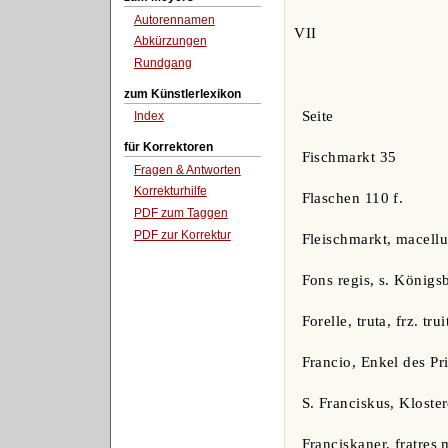
Autorennamen
VII
Abkürzungen
Rundgang
zum Künstlerlexikon
Seite
Index
für Korrektoren
Fischmarkt 35
Fragen & Antworten
Korrekturhilfe
Flaschen 110 f.
PDF zum Taggen
PDF zur Korrektur
Fleischmarkt, macell
Fons regis, s. Königs
Forelle, truta, frz. tru
Francio, Enkel des P
S. Franciskus, Kloste
Franciskaner, fratres 