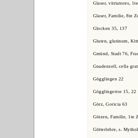
Glaser, vitriatores, 1t
Glaser, Familie, 8te Z
Glocken 35, 137
Gluten, glutinum, Kit
Gmünd, Stadt 76, Fra
Gnadenzell, cella gra
Gögglingen 22
Gögglingertor 15, 22 f
Görz, Goricia 63
Götzen, Familie, 1te 
Götterlehre, s. Mytho