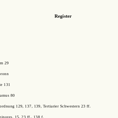
Register
um 29
bronn
ite 131
riamus 80
rordnung 129, 137, 139, Tertiarier Schwestern 23 ff.
minores, 15, 23 ff., 138 f.