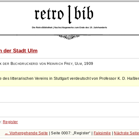
Die Retro-Bibliothek | Nachschlagewerke zum Ende des 19. Jahrhunderts
 der Stadt Ulm
k der Buchdruckerei von Heinrich Frey, Ulm
,
1909
des litterarischen Vereins in Stuttgart verdeutscht von Professor K. D. Haßler
e:
Register
← Vorhergehende Seite
| Seite 0007:
Register
|
Faksimile
|
Nächste Seit