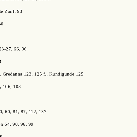
te Zunft 93
80
23-27, 66, 96
3
1, Gredanna 123, 125 f., Kundigunde 125
4, 106, 108
1
20, 60, 81, 87, 112, 137
en 64, 90, 96, 99
89