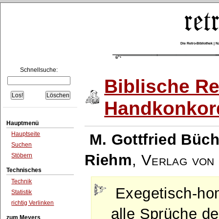
Die Retro-Bibliothek |
Schnellsuche:
Biblische Re
Handkonkor
Hauptmenü
Hauptseite
M. Gottfried Büch
Suchen
Riehm
,
Verlag von 
Stöbern
Technisches
Technik
Exegetisch-hom
Statistik
richtig Verlinken
alle Sprüche de
zum Meyers