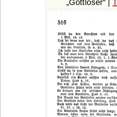
Gottloser
|
T