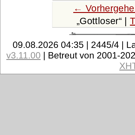
← Vorhergehe
Gottloser
|
T
09.08.2026 04:35 | 2445/4 | L
v3.11.00
| Betreut von 2001-20
XH