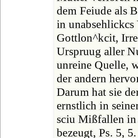
dem Feiude als B
in unabsehlickcs
Gottlon^kcit, Irrel
Urspruug aller Nus
unreine Quelle, 
der andern hervor
Darum hat sie der
ernstlich in sein
sciu Mißfallen i
bezeugt, Ps. 5, 5