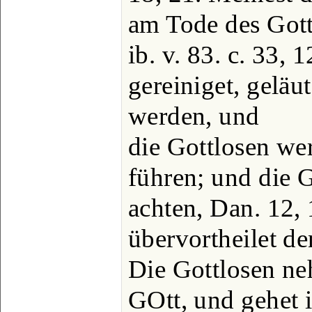
am Tode des Got
ib. v. 83. c. 33, 
gereiniget, geläu
werden, und
die Gottlosen we
führen; und die 
achten, Dan. 12, 
übervortheilet de
Die Gottlosen ne
GOtt, und gehet 