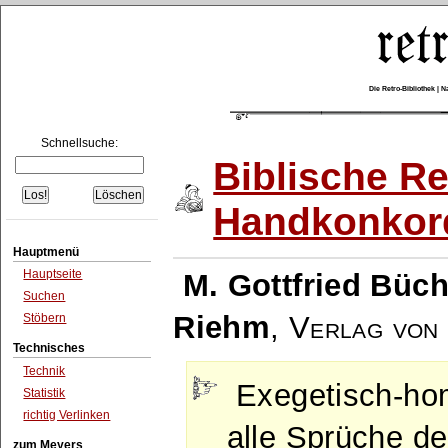
Die Retro-Bibliothek |
Schnellsuche:
Biblische Re
Handkonkor
Hauptmenü
Hauptseite
M. Gottfried Büch
Suchen
Riehm
,
Verlag von 
Stöbern
Technisches
Technik
Exegetisch-hom
Statistik
richtig Verlinken
alle Sprüche de
zum Meyers