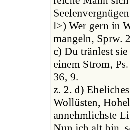
reiche Mann sich
Seelenvergnügen,
l>) Wer gern in W
mangeln, Sprw. 2
c) Du tränlest sie
einem Strom, Ps.
36, 9.
z. 2. d) Eheliche
Wollüsten, Hohel. 
annehmlichste Li
Nun ich alt bin, 