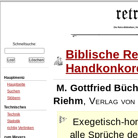
Die Retro-Bibliothek |
Schnellsuche:
Biblische Re
Handkonkor
Hauptmenü
Hauptseite
M. Gottfried Büch
Suchen
Riehm
,
Verlag von 
Stöbern
Technisches
Technik
Exegetisch-hom
Statistik
richtig Verlinken
alle Sprüche de
zum Meyers